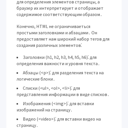
для определения элементов страницы, а
браузер их интерпретирует и отображает
содержимое соответствующим образом․
Конечно, HTML не ограничиваеться
простыми заголовками и абзацами․ Он
предоставляет нам широкий набор тегов для
создания различных элементов⁚
Заголовки (h1, h2, h3, h4, h5, h6)⁚
для
определения важности и уровня текста․
Абзацы (<p>)⁚
для разделения текста на
логические блоки․
Списки (<ul>, <ol>, <li>)⁚
для
представления информации в виде списков․
Изображения (<img>)⁚
для вставки
изображений на страницу․
Видео (<video>)⁚
для вставки видео на
страницу․