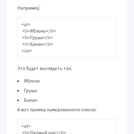
Например⁚
<ul>

 <li>Яблоко</li>

 <li>Груша</li>

 <li>Банан</li>

Это будет выглядеть так⁚
Яблоко
Груша
Банан
А вот пример нумерованного списка⁚
<ol>

 <li>Первый шаг</li>
