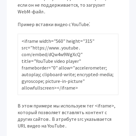
если он не поддерживается, то загрузит
WebM-файл․
Пример вставки видео с YouTube⁚
<iframe width="560" height="315" 
src="https://www․youtube․
com/embed/dQw4w9WgXcQ" 
title="YouTube video player" 
frameborder="0" allow="accelerometer; 
autoplay; clipboard-write; encrypted-media; 
gyroscope; picture-in-picture" 
В этом примере мы используем тег <iframe>,
который позволяет вставлять контент с
других сайтов․ В атрибуте src указывается
URL видео на YouTube․