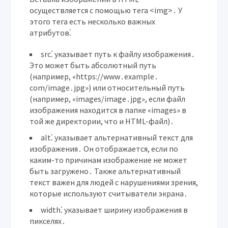
осуществляется с помощью тега <img>․
У
этого тега есть несколько важных
атрибутов⁚
src⁚
указывает путь к файлу изображения․
Это может быть абсолютный путь
(например, «https://www․example․
com/image․jpg») или относительный путь
(например, «images/image․jpg», если файл
изображения находится в папке «images» в
той же директории, что и HTML-файл)․
alt⁚
указывает альтернативный текст для
изображения․ Он отображается, если по
каким-то причинам изображение не может
быть загружено․ Также альтернативный
текст важен для людей с нарушениями зрения,
которые используют считыватели экрана․
width⁚
указывает ширину изображения в
пикселях․