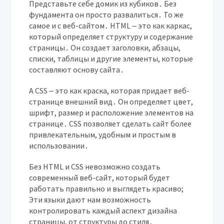
Представьте себе домик из кубиков․ Без
фундамента он просто развалиться․ То же
самое и с веб-сайтом․ HTML ‒ это как каркас,
который определяет структуру и содержание
страницы․ Он создает заголовки, абзацы,
списки, таблицы и другие элементы, которые
составляют основу сайта․
А CSS ‒ это как краска, которая придает веб-
странице внешний вид․ Он определяет цвет,
шрифт, размер и расположение элементов на
странице․ CSS позволяет сделать сайт более
привлекательным, удобным и простым в
использовании․
Без HTML и CSS невозможно создать
современный веб-сайт, который будет
работать правильно и выглядеть красиво;
Эти языки дают нам возможность
контролировать каждый аспект дизайна
страницы, от структуры до стиля․