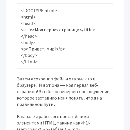
<!DOCTYPE html>

<html>

<head>

<title>Моя первая страница</title>

</head>

<body>

<p>Привет, мир!</p>

</body>

Затем я сохранил файл и открыл его в
браузере․ И вот она ― моя первая веб-
страница! Это было невероятное ощущение,
которое заставило меня понять, что я на
правильном пути․
В начале я работал с простейшими
элементами HTML, такими как «h1»
(заголовок), «p» (абзац), «img»