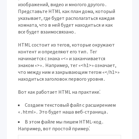
изображений, видео и многого другого․
Представьте HTML как план дома, который
указывает, где будет располагаться каждая
комната, что в ней будет находиться и как
все будет взаимосвязано․
HTML состоит из тегов, которые окружают
контент и определяют его тип․ Тег
начинается с знака «<» и заканчивается
знаком «>»․ Например, тег «<h1>» означает,
что между ним и закрывающим тегом «</h1>»
находиться заголовок первого уровня․
Вот как работает HTML на практике⁚
Создаем текстовый файл
с расширением
«․html»․ Это будет наша веб-страница․
В этом файле мы пишем HTML-код․
Например, вот простой пример⁚