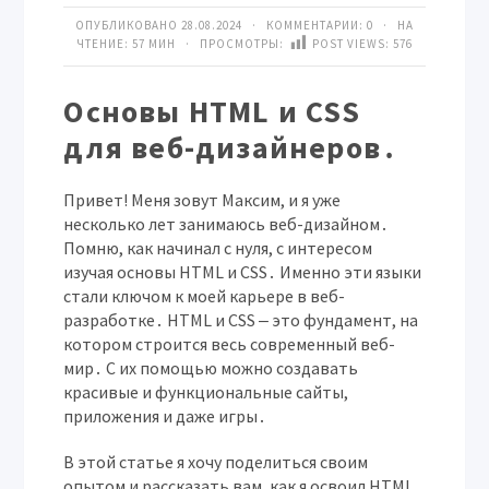
ОПУБЛИКОВАНО 28.08.2024 · КОММЕНТАРИИ:
0
· НА
ЧТЕНИЕ: 57 МИН · ПРОСМОТРЫ:
POST VIEWS:
576
Основы HTML и CSS
для веб-дизайнеров․
Привет! Меня зовут Максим, и я уже
несколько лет занимаюсь веб-дизайном․
Помню, как начинал с нуля, с интересом
изучая основы HTML и CSS․ Именно эти языки
стали ключом к моей карьере в веб-
разработке․ HTML и CSS ‒ это фундамент, на
котором строится весь современный веб-
мир․ С их помощью можно создавать
красивые и функциональные сайты,
приложения и даже игры․
В этой статье я хочу поделиться своим
опытом и рассказать вам, как я освоил HTML