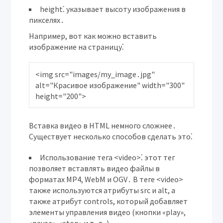
height⁚
указывает высоту изображения в
пикселях․
Например, вот как можно вставить
изображение на страницу⁚
<img src="images/my_image․jpg" 
alt="Красивое изображение" width="300" 
Вставка видео в HTML немного сложнее․
Существует несколько способов сделать это⁚
Использование тега <video>⁚
этот тег
позволяет вставлять видео файлы в
форматах MP4, WebM и OGV․ В теге <video>
также используются атрибуты src и alt, а
также атрибут controls, который добавляет
элементы управления видео (кнопки «play»,