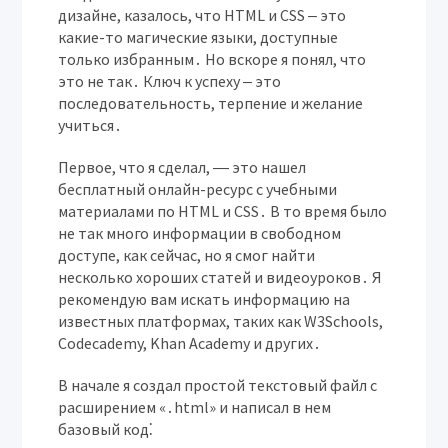
дизайне, казалось, что HTML и CSS ‒ это
какие-то магические языки, доступные
только избранным․ Но вскоре я понял, что
это не так․ Ключ к успеху ‒ это
последовательность, терпение и желание
учиться․
Первое, что я сделал, ― это нашел
бесплатный онлайн-ресурс с учебными
материалами по HTML и CSS․ В то время было
не так много информации в свободном
доступе, как сейчас, но я смог найти
несколько хороших статей и видеоуроков․ Я
рекомендую вам искать информацию на
известных платформах, таких как W3Schools,
Codecademy, Khan Academy и других․
В начале я создал простой текстовый файл с
расширением «․html» и написал в нем
базовый код⁚