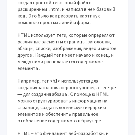
создал простой текстовый файл с
расширением ․html и написал в нем базовый
код․ Это было как рисовать картину с
помощью простых линий и форм․
HTML использует теги, которые определяют
различные элементы страницы⁚ заголовки,
абзацы, списки, изображения, видео и многое
другое․ Каждый тег имеет начало и конец, и
между ними располагается содержимое
элемента․
Например, тег <h1> используется для
создания заголовка первого уровня, а тег <p>
― для создания абзаца․ С помощью HTML
можно структурировать информацию на
странице, создать логическую иерархию
элементов и обеспечить правильное
отображение содержимого в браузере․
HTML ‒ это фундамент веб-разработки, и