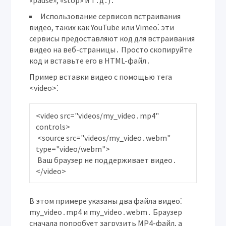
«pause», «stop» и т․д․)․
Использование сервисов встраивания
видео, таких как YouTube или Vimeo⁚
эти
сервисы предоставляют код для встраивания
видео на веб-страницы․ Просто скопируйте
код и вставьте его в HTML-файл․
Пример вставки видео с помощью тега
<video>⁚
<video src="videos/my_video․mp4" 
controls>

 <source src="videos/my_video․webm" 
type="video/webm">

 Ваш браузер не поддерживает видео․

В этом примере указаны два файла видео⁚
my_video․mp4 и my_video․webm․ Браузер
сначала попробует загрузить MP4-файл, а