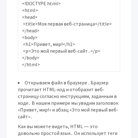
<!DOCTYPE html>

<html>

<head>

 <title>Моя первая веб-страница</title>

</head>

<body>

 <h1>Привет, мир!</h1>

 <p>Это мой первый веб-сайт․</p>

</body>

Открываем файл в браузере․
Браузер
прочитает HTML-код и отобразит веб-
страницу согласно инструкциям, заданным в
коде․ В нашем примере мы увидим заголовок
«Привет, мир!» и абзац «Это мой первый веб-
сайт»․
Как вы можете видеть, HTML ― это
довольно простой язык․ Он использует теги