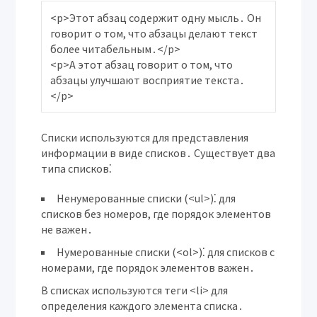
<p>Этот абзац содержит одну мысль․ Он 
говорит о том, что абзацы делают текст 
более читабельным․</p>

<p>А этот абзац говорит о том, что 
абзацы улучшают восприятие текста․
Списки
используются для представления
информации в виде списков․ Существует два
типа списков⁚
Ненумерованные списки (<ul>)⁚
для
списков без номеров, где порядок элементов
не важен․
Нумерованные списки (<ol>)⁚
для списков с
номерами, где порядок элементов важен․
В списках используются теги <li> для
определения каждого элемента списка․