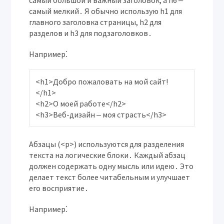
самый большой и важный заголовок, а h6 ‒
самый мелкий․ Я обычно использую h1 для
главного заголовка страницы, h2 для
разделов и h3 для подзаголовков․
Например⁚
<h1>Добро пожаловать на мой сайт!
</h1>

<h2>О моей работе</h2>

Абзацы
(<p>) используются для разделения
текста на логические блоки․ Каждый абзац
должен содержать одну мысль или идею․ Это
делает текст более читабельным и улучшает
его восприятие․
Например⁚