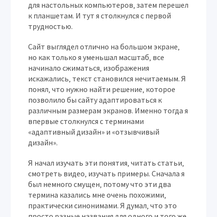
для настольных компьютеров‚ затем перешел
к планшетам. И тут я столкнулся с первой
трудностью.
Сайт выглядел отлично на большом экране‚
но как только я уменьшал масштаб‚ все
начинало сжиматься‚ изображения
искажались‚ текст становился нечитаемым. Я
понял‚ что нужно найти решение‚ которое
позволило бы сайту адаптироваться к
различным размерам экранов. Именно тогда я
впервые столкнулся с терминами
«адаптивный дизайн» и «отзывчивый
дизайн».
Я начал изучать эти понятия‚ читать статьи‚
смотреть видео‚ изучать примеры. Сначала я
был немного смущен‚ потому что эти два
термина казались мне очень похожими‚
практически синонимами. Я думал‚ что это
просто разные названия для одного и того же.