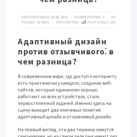
ОПУБЛИКОВАНО 29.08.2024 · КОММЕНТАРИИ:
0
· НА
ЧТЕНИЕ: 46 МИН · ПРОСМОТРЫ:
POST VIEWS:
550
Адаптивный дизайн
против отзывчивого⁚ в
чем разница?
В современном мире‚ где доступ к интернету
есть практически у каждого‚ создание веб-
сайтов‚ которые одинаково хорошо
работают на всех устройствах‚ стало
первостепенной задачей. Именно здесь на
сцену выходят два ключевых понятия⁚
адаптивный дизайн и отзывчивый дизайн.
На первый взгляд‚ эти два термина кажутся
синонимами‚ но на самом деле они имеют ряд