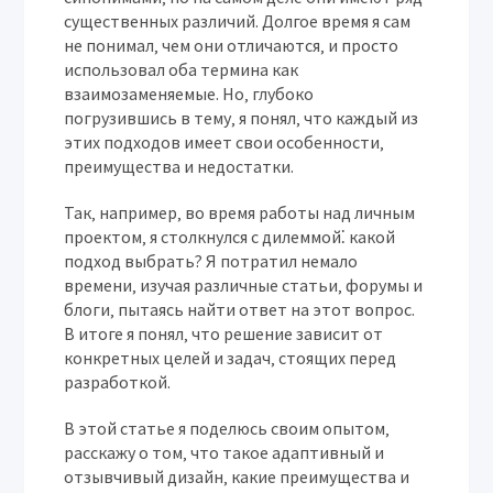
существенных различий. Долгое время я сам
не понимал‚ чем они отличаются‚ и просто
использовал оба термина как
взаимозаменяемые. Но‚ глубоко
погрузившись в тему‚ я понял‚ что каждый из
этих подходов имеет свои особенности‚
преимущества и недостатки.
Так‚ например‚ во время работы над личным
проектом‚ я столкнулся с дилеммой⁚ какой
подход выбрать? Я потратил немало
времени‚ изучая различные статьи‚ форумы и
блоги‚ пытаясь найти ответ на этот вопрос.
В итоге я понял‚ что решение зависит от
конкретных целей и задач‚ стоящих перед
разработкой.
В этой статье я поделюсь своим опытом‚
расскажу о том‚ что такое адаптивный и
отзывчивый дизайн‚ какие преимущества и