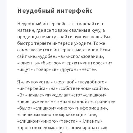
Неудобный интерфейс
Неудобный интерфейс – это как зайти в
магазин, где все товары свалены в кучу, а
продавцы не могут найти нужную вещь. Вы
быстро теряете интерес и уходите. То же
самое касается и интернет-магазинов. Если
сайт «не» «удобен» «в» «использовании»,
«клиенты» «быстро» «теряют» «интерес» «и»
«ищут» «товар» «в» «другом» «месте».
Я «лично» «стал» «жертвой» «неудобного»
«интерфейса» «на» «собственном» «сайте».
«В» «начале» «я» «сделал» «его» «слишком»
«перегруженным». «На» «главной» «странице»
«было» «слишком» «много» «информации»,
«слишком» «много» «ярких» «цветов»,
«слишком» «много» «текста». «Клиенты»
«просто» «не» «могли» «сфокусироваться»