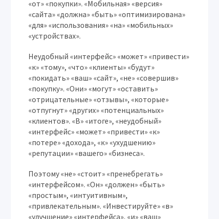
«от» «покупки». «Мобильная» «версия»
«сайта» «должна» «быть» «оптимизирована»
«для» «использования» «на» «мобильных»
«устройствах».
Неудобный «интерфейс» «может» «привести»
«к» «тому», «что» «клиенты» «будут»
«покидать» «ваш» «сайт», «не» «совершив»
«покупку». «Они» «могут» «оставить»
«отрицательные» «отзывы», «которые»
«отпугнут» «других» «потенциальных»
«клиентов». «В» «итоге», «неудобный»
«интерфейс» «может» «привести» «к»
«потере» «дохода», «к» «ухудшению»
«репутации» «вашего» «бизнеса».
Поэтому «не» «стоит» «пренебрегать»
«интерфейсом». «Он» «должен» «быть»
«простым», «интуитивным»,
«привлекательным». «Инвестируйте» «в»
«улучшение» «интерфейса», «и» «ваш»