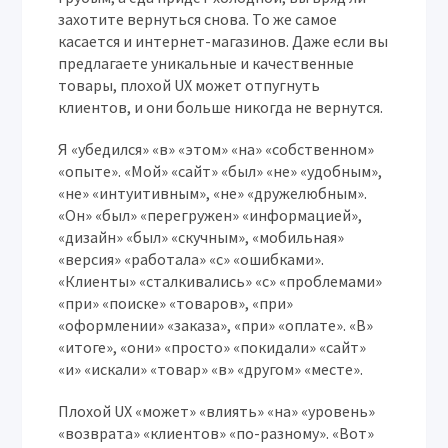
захотите вернуться снова. То же самое
касается и интернет-магазинов. Даже если вы
предлагаете уникальные и качественные
товары, плохой UX может отпугнуть
клиентов, и они больше никогда не вернутся.
Я «убедился» «в» «этом» «на» «собственном»
«опыте». «Мой» «сайт» «был» «не» «удобным»,
«не» «интуитивным», «не» «дружелюбным».
«Он» «был» «перегружен» «информацией»,
«дизайн» «был» «скучным», «мобильная»
«версия» «работала» «с» «ошибками».
«Клиенты» «сталкивались» «с» «проблемами»
«при» «поиске» «товаров», «при»
«оформлении» «заказа», «при» «оплате». «В»
«итоге», «они» «просто» «покидали» «сайт»
«и» «искали» «товар» «в» «другом» «месте».
Плохой UX «может» «влиять» «на» «уровень»
«возврата» «клиентов» «по-разному». «Вот»