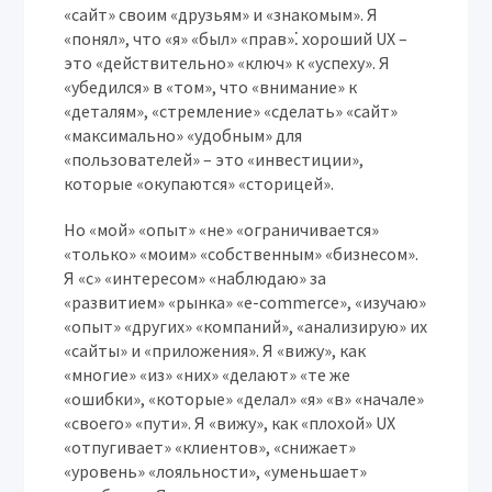
«сайт» своим «друзьям» и «знакомым». Я
«понял», что «я» «был» «прав»⁚ хороший UX –
это «действительно» «ключ» к «успеху». Я
«убедился» в «том», что «внимание» к
«деталям», «стремление» «сделать» «сайт»
«максимально» «удобным» для
«пользователей» – это «инвестиции»,
которые «окупаются» «сторицей».
Но «мой» «опыт» «не» «ограничивается»
«только» «моим» «собственным» «бизнесом».
Я «с» «интересом» «наблюдаю» за
«развитием» «рынка» «e-commerce», «изучаю»
«опыт» «других» «компаний», «анализирую» их
«сайты» и «приложения». Я «вижу», как
«многие» «из» «них» «делают» «те же
«ошибки», «которые» «делал» «я» «в» «начале»
«своего» «пути». Я «вижу», как «плохой» UX
«отпугивает» «клиентов», «снижает»
«уровень» «лояльности», «уменьшает»