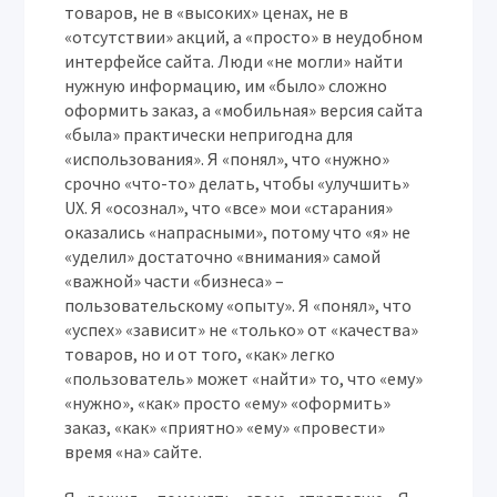
товаров, не в «высоких» ценах, не в
«отсутствии» акций, а «просто» в неудобном
интерфейсе сайта. Люди «не могли» найти
нужную информацию, им «было» сложно
оформить заказ, а «мобильная» версия сайта
«была» практически непригодна для
«использования». Я «понял», что «нужно»
срочно «что-то» делать, чтобы «улучшить»
UX. Я «осознал», что «все» мои «старания»
оказались «напрасными», потому что «я» не
«уделил» достаточно «внимания» самой
«важной» части «бизнеса» –
пользовательскому «опыту». Я «понял», что
«успех» «зависит» не «только» от «качества»
товаров, но и от того, «как» легко
«пользователь» может «найти» то, что «ему»
«нужно», «как» просто «ему» «оформить»
заказ, «как» «приятно» «ему» «провести»
время «на» сайте.