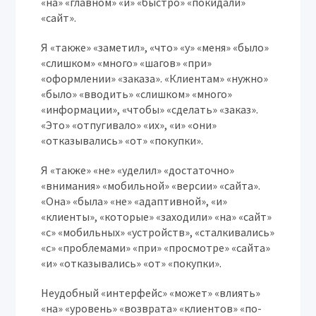
«на» «главном» «и» «быстро» «покидали»
«сайт».
Я «также» «заметил», «что» «у» «меня» «было»
«слишком» «много» «шагов» «при»
«оформлении» «заказа». «Клиентам» «нужно»
«было» «вводить» «слишком» «много»
«информации», «чтобы» «сделать» «заказ».
«Это» «отпугивало» «их», «и» «они»
«отказывались» «от» «покупки».
Я «также» «не» «уделил» «достаточно»
«внимания» «мобильной» «версии» «сайта».
«Она» «была» «не» «адаптивной», «и»
«клиенты», «которые» «заходили» «на» «сайт»
«с» «мобильных» «устройств», «сталкивались»
«с» «проблемами» «при» «просмотре» «сайта»
«и» «отказывались» «от» «покупки».
Неудобный «интерфейс» «может» «влиять»
«на» «уровень» «возврата» «клиентов» «по-