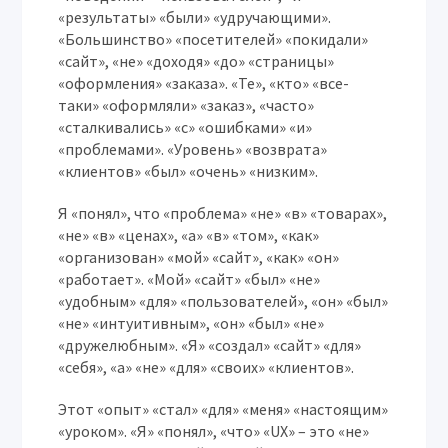
«результаты» «были» «удручающими».
«Большинство» «посетителей» «покидали»
«сайт», «не» «доходя» «до» «страницы»
«оформления» «заказа». «Те», «кто» «все-
таки» «оформляли» «заказ», «часто»
«сталкивались» «с» «ошибками» «и»
«проблемами». «Уровень» «возврата»
«клиентов» «был» «очень» «низким».
Я «понял», что «проблема» «не» «в» «товарах»,
«не» «в» «ценах», «а» «в» «том», «как»
«организован» «мой» «сайт», «как» «он»
«работает». «Мой» «сайт» «был» «не»
«удобным» «для» «пользователей», «он» «был»
«не» «интуитивным», «он» «был» «не»
«дружелюбным». «Я» «создал» «сайт» «для»
«себя», «а» «не» «для» «своих» «клиентов».
Этот «опыт» «стал» «для» «меня» «настоящим»
«уроком». «Я» «понял», «что» «UX» – это «не»