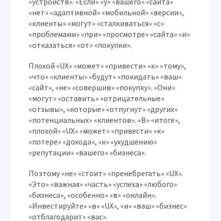
«устройств». «Если» «у» «вашего» «сайта»
«нет» «адаптивной» «мобильной» «версии»,
«клиенты» «могут» «сталкиваться» «с»
«проблемами» «при» «просмотре» «сайта» «и»
«отказаться» «от» «покупки».
Плохой «UX» «может» «привести» «к» «тому»,
«что» «клиенты» «будут» «покидать» «ваш»
«сайт», «не» «совершив» «покупку». «Они»
«могут» «оставить» «отрицательные»
«отзывы», «которые» «отпугнут» «других»
«потенциальных» «клиентов». «В» «итоге»,
«плохой» «UX» «может» «привести» «к»
«потере» «дохода», «к» «ухудшению»
«репутации» «вашего» «бизнеса».
Поэтому «не» «стоит» «пренебрегать» «UX».
«Это» «важная» «часть» «успеха» «любого»
«бизнеса», «особенно» «в» «онлайн».
«Инвестируйте» «в» «UX», «и» «ваш» «бизнес»
«отблагодарит» «вас».