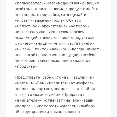
«пользователь», «взаимодействуя» с «вашим»
«сайтом», «приложением», «продуктом». Это
«не» «просто» «дизайн», хотя «дизайн»
«играет» «важную» «роль». UX – это
«целостное» «впечатление», «которое»
«остается» у «пользователя» «после»
«взаимодействия» с «вашим» «продуктом».
Это «его» «эмоции», «его» «чувства», «его»
«мысли». Это «то», «как» «он» «воспринимает»
«ваш» «сайт», «как» «он» «ощущает» «себя»
«во» «время» «использования» «вашего»
«продукта».
Представьте «себе», что «вы» «зашли» «в»
«магазин». «Вам» «нравится» «атмосфера»,
«вам» «комфортно», «вам» «легко» «найти»
«то», что «вам» «нужно». «Продавец»
«внимателен», «отвечает» на «все» «ваши»
«вопросы», «помогает» «сделать» «выбор».
«Вы» «уходите» «из» «магазина» «с»