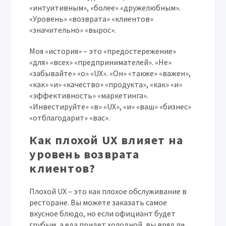
«интуитивным», «более» «дружелюбным».
«Уровень» «возврата» «клиентов»
«значительно» «вырос».
Моя «история» – это «предостережение»
«для» «всех» «предпринимателей». «Не»
«забывайте» «о» «UX». «Он» «также» «важен»,
«как» «и» «качество» «продукта», «как» «и»
«эффективность» «маркетинга».
«Инвестируйте» «в» «UX», «и» «ваш» «бизнес»
«отблагодарит» «вас».
Как плохой UX влияет на
уровень возврата
клиентов?
Плохой UX – это как плохое обслуживание в
ресторане. Вы можете заказать самое
вкусное блюдо, но если официант будет
грубым, а еда придет холодной, вы вряд ли