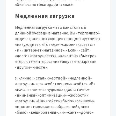
«бизнес» «отблагодарит» «вас».
Медленная загрузка
Медленная загрузка – это как стоять в
длинной очереди в магазине. Вы «терпеливо»
«ждете», «но» «в» «конце» «концов» «устаете»
«и» «уходите». «То» «же» «самое» «касается»
«и» «интернет-магазинов». «Если» «сайт»
«долго» «загружается», «клиенты» «быстро»
«теряют» «интерес» «и» «ищут» «товар» «в»
«другом» «месте».
Я «лично» «стал» «жертвой» «медленной»
«загрузки» «на» «собственном» «сайте». «В»
«начале» «я» «не» «уделял» «достаточно»
«внимания» «оптимизации» «скорости»
«загрузки». «На» «сайте» «было» «слишком»
«много» «тяжелых» «изображений», «не»
«было» «кеширования», «и» «сайт» «долго»