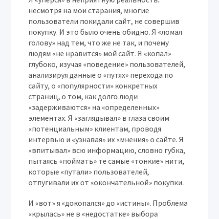
несмотря на мои старания, многие
пользователи покидали сайт, не совершив
покупку. И это было очень обидно. Я «ломал
голову» над тем, что же не так, и почему
людям «не нравится» мой сайт. Я «копал»
глубоко, изучая «поведение» пользователей,
анализируя данные о «путях» перехода по
сайту, о «популярности» конкретных
страниц, о том, как долго люди
«задерживаются» на «определенных»
элементах. Я «заглядывал» в глаза своим
«потенциальным» клиентам, проводя
интервью и «узнавая» их «мнения» о сайте. Я
«впитывал» всю информацию, словно губка,
пытаясь «поймать» те самые «тонкие» нити,
которые «путали» пользователей,
отпугивали их от «окончательной» покупки.
И «вот» я «докопался» до «истины». Проблема
«крылась» не в «недостатке» выбора