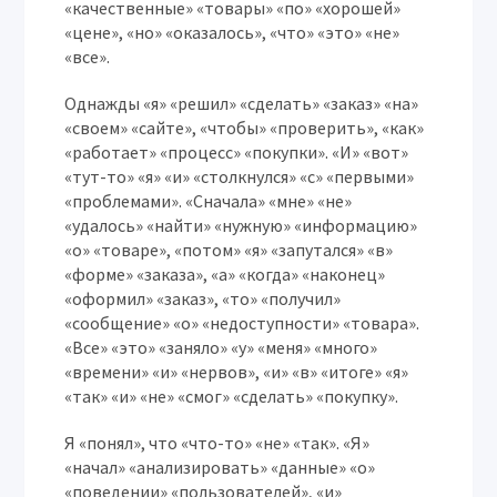
«качественные» «товары» «по» «хорошей»
«цене», «но» «оказалось», «что» «это» «не»
«все».
Однажды «я» «решил» «сделать» «заказ» «на»
«своем» «сайте», «чтобы» «проверить», «как»
«работает» «процесс» «покупки». «И» «вот»
«тут-то» «я» «и» «столкнулся» «с» «первыми»
«проблемами». «Сначала» «мне» «не»
«удалось» «найти» «нужную» «информацию»
«о» «товаре», «потом» «я» «запутался» «в»
«форме» «заказа», «а» «когда» «наконец»
«оформил» «заказ», «то» «получил»
«сообщение» «о» «недоступности» «товара».
«Все» «это» «заняло» «у» «меня» «много»
«времени» «и» «нервов», «и» «в» «итоге» «я»
«так» «и» «не» «смог» «сделать» «покупку».
Я «понял», что «что-то» «не» «так». «Я»
«начал» «анализировать» «данные» «о»
«поведении» «пользователей», «и»