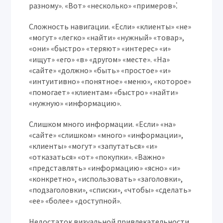
разному». «Вот» «несколько» «примеров»⁚
Сложность навигации.
«Если» «клиенты» «не»
«могут» «легко» «найти» «нужный» «товар»,
«они» «быстро» «теряют» «интерес» «и»
«ищут» «его» «в» «другом» «месте». «На»
«сайте» «должно» «быть» «простое» «и»
«интуитивно» «понятное» «меню», «которое»
«помогает» «клиентам» «быстро» «найти»
«нужную» «информацию».
Слишком много информации.
«Если» «на»
«сайте» «слишком» «много» «информации»,
«клиенты» «могут» «запутаться» «и»
«отказаться» «от» «покупки». «Важно»
«представлять» «информацию» «ясно» «и»
«конкретно», «использовать» «заголовки»,
«подзаголовки», «списки», «чтобы» «сделать»
«ее» «более» «доступной».
Недостаток визуальной привлекательности.