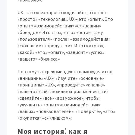
UX – это «не» «просто» «дизайн», это «не»
«просто» «технология». UX – это «опыт». Это
«опыт» «взаимодействия» «с» «вашим»
«брендом». Это «то», «что» «остается» у
«пользователя» «после» «взаимодействия»
«с» «вашим» «продуктом». И «от» «того»,
«какой» «это» «опыт», «зависит» «успех»
«вашего» «бизнеса».
Поэтому «я» «рекомендую» «вам» «уделить»
«внимание» «UX». «Изучите» «основные»
«принципы» «UX», «проведите» «анализ»
«вашего» «сайта» «или» «приложения», «и»
«сделайте» «все» «возможное», чтобы
«улучшить» «опыт» «взаимодействия»
«ваших» «пользователей». «Поверьте», «это»
«окупится» «с» «лишком»;
Моя история⁚ как я