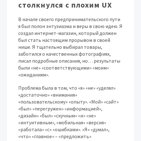
столкнулся с плохим UX
В начале своего предпринимательского пути
я был полон энтузиазма и веры в свою идею. Я
создал интернет-магазин, который должен
был стать настоящим прорывом в своей
нише. Я тщательно выбирал товары,
заботился о качественных фотографиях,
писал подробные описания, но… результаты
были «не» «соответствующими» «моим»
«ожиданиям».
Проблема была в том, что «я» «не» «уделял»
«достаточно» «внимания»
«пользовательскому» «опыту». «Мой» «сайт»
«был» «перегружен» «информацией»,
«дизайн» «был» «скучным» «и» «не»
«интуитивным», «мобильная» «версия»
«работала» «с» «ошибками». «Я» «думал»,
«что» «главное» – «предложить»