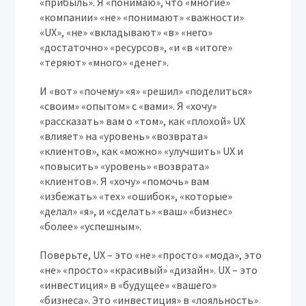
«прибыль». Я «понимаю», что «многие»
«компании» «не» «понимают» «важности»
«UX», «не» «вкладывают» «в» «него»
«достаточно» «ресурсов», «и «в «итоге»
«теряют» «много» «денег».
И «вот» «почему» «я» «решил» «поделиться»
«своим» «опытом» с «вами». Я «хочу»
«рассказать» вам о «том», как «плохой» UX
«влияет» на «уровень» «возврата»
«клиентов», как «можно» «улучшить» UX и
«повысить» «уровень» «возврата»
«клиентов». Я «хочу» «помочь» вам
«избежать» «тех» «ошибок», «которые»
«делал» «я», и «сделать» «ваш» «бизнес»
«более» «успешным».
Поверьте, UX – это «не» «просто» «мода», это
«не» «просто» «красивый» «дизайн». UX – это
«инвестиция» в «будущее» «вашего»
«бизнеса». Это «инвестиция» в «лояльность»