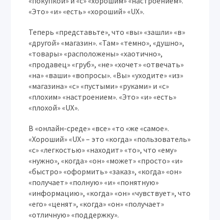
«покупкой» и «с» «хорошим» «настроением».
«Это» «и» «есть» «хороший» «UX».
Теперь «представьте», что «вы» «зашли» «в»
«другой» «магазин». «Там» «темно», «душно»,
«товары» «расположены» «хаотично»,
«продавец» «груб», «не» «хочет» «отвечать»
«на» «ваши» «вопросы». «Вы» «уходите» «из»
«магазина» «с» «пустыми» «руками» и «с»
«плохим» «настроением». «Это» «и» «есть»
«плохой» «UX».
В «онлайн-среде» «все» «то «же «самое».
«Хороший» «UX» – это «когда» «пользователь»
«с» «легкостью» «находит» «то», что «ему»
«нужно», «когда» «он» «может» «просто» «и»
«быстро» «оформить» «заказ», «когда» «он»
«получает» «полную» «и» «понятную»
«информацию», «когда» «он» «чувствует», что
«его» «ценят», «когда» «он» «получает»
«отличную» «поддержку».