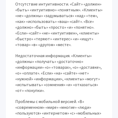
Отсутствие интуитивности.
«Сайт» «должен»
«быть» «интуитивно» «понятным». «Клиенты»
«не» «должны» «задумываться» «над» «тем»,
«как» «использовать» «ваш» «сайт». «Все»
«должно» «быть» «просто» «и» «понятно».
«Если» «сайт» «не» «интуитивен», «клиенты»
«быстро» «теряют» «интерес» «и» «ищут»
«товар» «в» «другом» «месте».
Недостаточная информация.
«Клиенты»
«должны» «получать» «достаточно»
«информации» «о» «товарах», «о» «доставке»,
«о» «оплате». «Если» «на» «сайте» «нет»
«нужной» «информации», «клиенты» «могут»
«испытывать» «сомнения» «и» «отказаться»
«от» «покупки».
Проблемы с мобильной версией.
«В»
«современном» «мире» «многие» «люди»
«пользуются» «интернетом» «с» «мобильных»