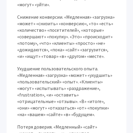
«могут» «уйти».
Снижение конверсии.
«Медленная» «загрузка»
«может» «снизить» «конверсию», «то» «есть»
«количество» «посетителей», «которые»
«совершают» «покупку». «Это» «происходит»
«потому», «что» «клиенты» «просто» «не»
«дожидаются», «пока» «сайт» «загрузится»,
«и» «ищут» «товар» «в» «другом» «месте».
Ухудшение пользовательского опыта.
«Медленная» «загрузка» «может» «ухудшить»
«пользовательский» «опыт». «Клиенты»
«могут» «испытывать» «раздражение»,
«frustration», «и» «оставить»
«отрицательные» «отзывы». «В» «итоге»,
«они» «могут» «отказаться» «от» «покупки»
«на» «вашем» «сайте» «в» «будущем».
Потеря доверия.
«Медленный» «сайт»