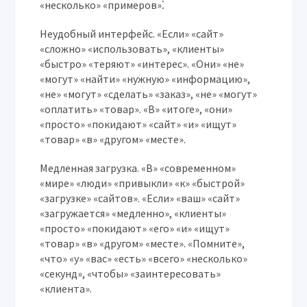
«несколько» «примеров»⁚
Неудобный интерфейс.
«Если» «сайт»
«сложно» «использовать», «клиенты»
«быстро» «теряют» «интерес». «Они» «не»
«могут» «найти» «нужную» «информацию»,
«не» «могут» «сделать» «заказ», «не» «могут»
«оплатить» «товар». «В» «итоге», «они»
«просто» «покидают» «сайт» «и» «ищут»
«товар» «в» «другом» «месте».
Медленная загрузка.
«В» «современном»
«мире» «люди» «привыкли» «к» «быстрой»
«загрузке» «сайтов». «Если» «ваш» «сайт»
«загружается» «медленно», «клиенты»
«просто» «покидают» «его» «и» «ищут»
«товар» «в» «другом» «месте». «Помните»,
«что» «у» «вас» «есть» «всего» «несколько»
«секунд», «чтобы» «заинтересовать»
«клиента».