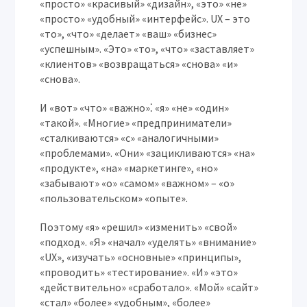
«просто» «красивый» «дизайн», «это» «не»
«просто» «удобный» «интерфейс». UX – это
«то», «что» «делает» «ваш» «бизнес»
«успешным». «Это» «то», «что» «заставляет»
«клиентов» «возвращаться» «снова» «и»
«снова».
И «вот» «что» «важно»⁚ «я» «не» «один»
«такой». «Многие» «предприниматели»
«сталкиваются» «с» «аналогичными»
«проблемами». «Они» «зацикливаются» «на»
«продукте», «на» «маркетинге», «но»
«забывают» «о» «самом» «важном» – «о»
«пользовательском» «опыте».
Поэтому «я» «решил» «изменить» «свой»
«подход». «Я» «начал» «уделять» «внимание»
«UX», «изучать» «основные» «принципы»,
«проводить» «тестирование». «И» «это»
«действительно» «сработало». «Мой» «сайт»
«стал» «более» «удобным», «более»