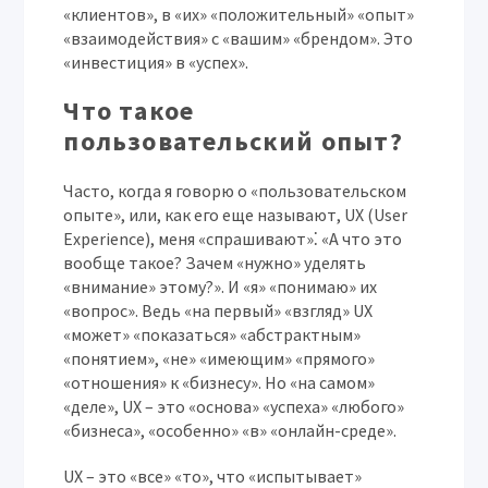
«клиентов», в «их» «положительный» «опыт»
«взаимодействия» с «вашим» «брендом». Это
«инвестиция» в «успех».
Что такое
пользовательский опыт?
Часто, когда я говорю о «пользовательском
опыте», или, как его еще называют, UX (User
Experience), меня «спрашивают»⁚ «А что это
вообще такое? Зачем «нужно» уделять
«внимание» этому?». И «я» «понимаю» их
«вопрос». Ведь «на первый» «взгляд» UX
«может» «показаться» «абстрактным»
«понятием», «не» «имеющим» «прямого»
«отношения» к «бизнесу». Но «на самом»
«деле», UX – это «основа» «успеха» «любого»
«бизнеса», «особенно» «в» «онлайн-среде».
UX – это «все» «то», что «испытывает»