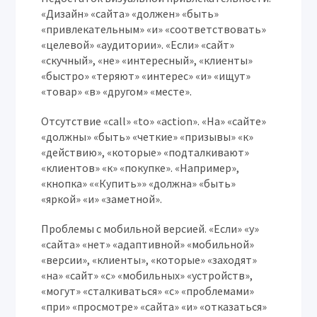
«Дизайн» «сайта» «должен» «быть»
«привлекательным» «и» «соответствовать»
«целевой» «аудитории». «Если» «сайт»
«скучный», «не» «интересный», «клиенты»
«быстро» «теряют» «интерес» «и» «ищут»
«товар» «в» «другом» «месте».
Отсутствие «call» «to» «action».
«На» «сайте»
«должны» «быть» «четкие» «призывы» «к»
«действию», «которые» «подталкивают»
«клиентов» «к» «покупке». «Например»,
«кнопка» ««Купить»» «должна» «быть»
«яркой» «и» «заметной».
Проблемы с мобильной версией.
«Если» «у»
«сайта» «нет» «адаптивной» «мобильной»
«версии», «клиенты», «которые» «заходят»
«на» «сайт» «с» «мобильных» «устройств»,
«могут» «сталкиваться» «с» «проблемами»
«при» «просмотре» «сайта» «и» «отказаться»