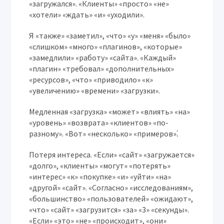
«загружался». «Клиенты» «просто» «не»
«хотели» «ждать» «и» «уходили».
Я «также» «заметил», «что» «у» «меня» «было»
«слишком» «много» «плагинов», «которые»
«замедлили» «работу» «сайта». «Каждый»
«плагин» «требовал» «дополнительных»
«ресурсов», «что» «приводило» «к»
«увеличению» «времени» «загрузки».
Медленная «загрузка» «может» «влиять» «на»
«уровень» «возврата» «клиентов» «по-
разному». «Вот» «несколько» «примеров»⁚
Потеря интереса.
«Если» «сайт» «загружается»
«долго», «клиенты» «могут» «потерять»
«интерес» «к» «покупке» «и» «уйти» «на»
«другой» «сайт». «Согласно» «исследованиям»,
«большинство» «пользователей» «ожидают»,
«что» «сайт» «загрузится» «за» «3» «секунды».
«Если» «это» «не» «происходит», «они»