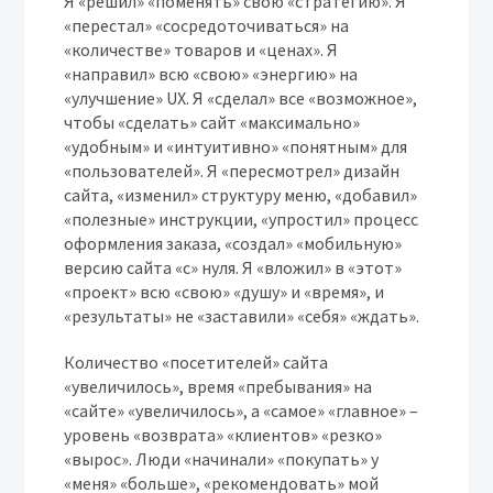
Я «решил» «поменять» свою «стратегию». Я
«перестал» «сосредоточиваться» на
«количестве» товаров и «ценах». Я
«направил» всю «свою» «энергию» на
«улучшение» UX. Я «сделал» все «возможное»,
чтобы «сделать» сайт «максимально»
«удобным» и «интуитивно» «понятным» для
«пользователей». Я «пересмотрел» дизайн
сайта, «изменил» структуру меню, «добавил»
«полезные» инструкции, «упростил» процесс
оформления заказа, «создал» «мобильную»
версию сайта «с» нуля. Я «вложил» в «этот»
«проект» всю «свою» «душу» и «время», и
«результаты» не «заставили» «себя» «ждать».
Количество «посетителей» сайта
«увеличилось», время «пребывания» на
«сайте» «увеличилось», а «самое» «главное» –
уровень «возврата» «клиентов» «резко»
«вырос». Люди «начинали» «покупать» у
«меня» «больше», «рекомендовать» мой