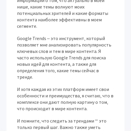
информации о том‚ что актуально в моей
нише‚ какие темы волнуют моих
потенциальных зрителей и какие форматы
контента наиболее эффективны в моем
сегменте.
Google Trends
‒ это инструмент‚ который
позволяет мне анализировать популярность
ключевых слов и тем в мире контента. Я
часто использую
Google Trends
для поиска
новых идей для контента‚ а также для
определения того‚ какие темы сейчас в
тренде.
И хотя каждая из этих платформ имеет свои
особенности и преимущества‚ я считаю‚ что в
комплексе они дают полную картину о том‚
что происходит в мире контента.
И помните‚ что следить за трендами ⎻ это
только первый шаг. Важно также уметь