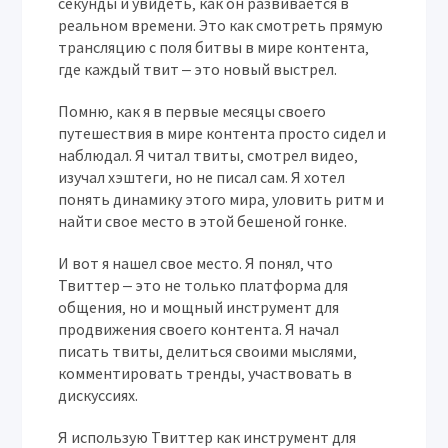
секунды и увидеть‚ как он развивается в
реальном времени. Это как смотреть прямую
трансляцию с поля битвы в мире контента‚
где каждый твит ‒ это новый выстрел.
Помню‚ как я в первые месяцы своего
путешествия в мире контента просто сидел и
наблюдал. Я читал твиты‚ смотрел видео‚
изучал хэштеги‚ но не писал сам. Я хотел
понять динамику этого мира‚ уловить ритм и
найти свое место в этой бешеной гонке.
И вот я нашел свое место. Я понял‚ что
Твиттер ‒ это не только платформа для
общения‚ но и мощный инструмент для
продвижения своего контента. Я начал
писать твиты‚ делиться своими мыслями‚
комментировать тренды‚ участвовать в
дискуссиях.
Я использую Твиттер как инструмент для