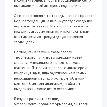
и комментариев‚ а посты в социальных сетях
вызывали живой интерес у подписчиков.
С тех пор я понял‚ что тренды ⎻ это не просто
модная тенденция‚ а ключ к успеху в создании
вирусного контента. И в этой статье я хочу
поделиться своим опытом и рассказать вам‚
как я использую тренды для достижения
своих целей.
Помню‚ как в самом начале своего
творческого пути‚ я был одержим идеей
создания уникального‚ неповторимого
контента. Я часами сидел за компьютером‚
генерируя идеи‚ ища вдохновение в самых
неожиданных местах. Я хотел‚ чтобы мой
контент был оригинальным‚ чтобы он
выделялся на фоне всего остального.
Я изучал различные стили‚
экспериментировал с форматами‚ пытался