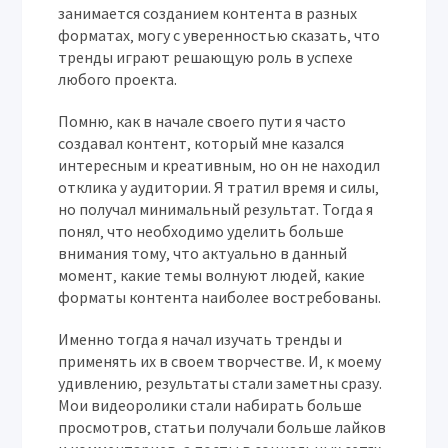
занимается созданием контента в разных
форматах‚ могу с уверенностью сказать‚ что
тренды играют решающую роль в успехе
любого проекта.
Помню‚ как в начале своего пути я часто
создавал контент‚ который мне казался
интересным и креативным‚ но он не находил
отклика у аудитории. Я тратил время и силы‚
но получал минимальный результат. Тогда я
понял‚ что необходимо уделить больше
внимания тому‚ что актуально в данный
момент‚ какие темы волнуют людей‚ какие
форматы контента наиболее востребованы.
Именно тогда я начал изучать тренды и
применять их в своем творчестве. И‚ к моему
удивлению‚ результаты стали заметны сразу.
Мои видеоролики стали набирать больше
просмотров‚ статьи получали больше лайков