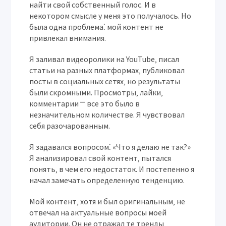
найти свой собственный голос. И в
некотором смысле у меня это получалось. Но
была одна проблема⁚ мой контент не
привлекал внимания.
Я заливал видеоролики на YouTube‚ писал
статьи на разных платформах‚ публиковал
посты в социальных сетях‚ но результаты
были скромными. Просмотры‚ лайки‚
комментарии ⎻ все это было в
незначительном количестве. Я чувствовал
себя разочарованным.
Я задавался вопросом⁚ «Что я делаю не так?»
Я анализировал свой контент‚ пытался
понять‚ в чем его недостаток. И постепенно я
начал замечать определенную тенденцию.
Мой контент‚ хотя и был оригинальным‚ не
отвечал на актуальные вопросы моей
аудитории. Он не отражал те тренды‚