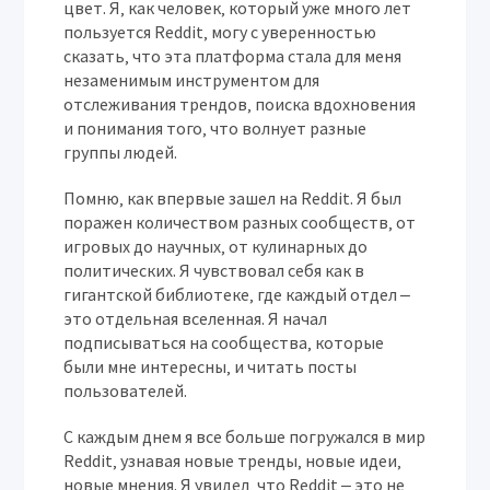
цвет. Я‚ как человек‚ который уже много лет
пользуется Reddit‚ могу с уверенностью
сказать‚ что эта платформа стала для меня
незаменимым инструментом для
отслеживания трендов‚ поиска вдохновения
и понимания того‚ что волнует разные
группы людей.
Помню‚ как впервые зашел на Reddit. Я был
поражен количеством разных сообществ‚ от
игровых до научных‚ от кулинарных до
политических. Я чувствовал себя как в
гигантской библиотеке‚ где каждый отдел ‒
это отдельная вселенная. Я начал
подписываться на сообщества‚ которые
были мне интересны‚ и читать посты
пользователей.
С каждым днем я все больше погружался в мир
Reddit‚ узнавая новые тренды‚ новые идеи‚
новые мнения. Я увидел‚ что Reddit ‒ это не