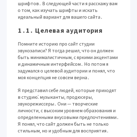
шрифтов․ В следующей части я расскажу вам
о том‚ как изучать шрифты и искать
идеальный вариант для вашего сайта․
1․1․ Целевая аудитория
Помните историю про сайт студии
звукозаписи? Я тогда решил‚ что он должен
быть минималистичным‚ с яркими акцентами
и динамичным интерфейсом․ Но потом я
задумался о целевой аудитории и понял‚ что
моя концепция не совсем верна․
Я представил себе людей‚ которые приходят
в студию⁚ музыканты‚ продюсеры‚
звукорежиссеры․ Они — творческие
личности‚ с высоким уровнем образования и
определенными вкусовыми предпочтениями․
Я понял‚ что сайт должен быть не только
стильным‚ но и удобным для восприятия․