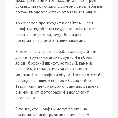
межстрочными интервалами‚ а некоторые
буквы сливаются друг с другом․ Смогли бы вы
получить удовольствие от чтения? Вряд ли․
То же самое происходит и с сайтом․ Если
шрифты подобраны неудачно‚ сайт может
стать нечитаемым‚ неудобным для
восприятия и даже отталкивающим․
Я помню‚ как я раньше работал над сайтом
для интернет-магазина обуви․ Я выбрал
яркий‚ броский шрифт‚ который‚ как мне
казалось‚ отлично подходил к ярким и
модным фотографиям обуви․ Но в итоге сайт
выглядел слишком пестро и беспокойно․
Текст «кричал» с каждой страницы‚ отвлека
внимание от фотографий и делал сайт
неуютным․
Я понял‚ что шрифты могут влиять на
восприятие информации не менее‚ чем