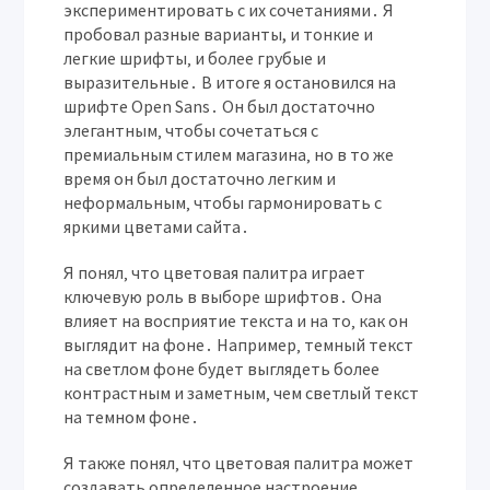
экспериментировать с их сочетаниями․ Я
пробовал разные варианты, и тонкие и
легкие шрифты‚ и более грубые и
выразительные․ В итоге я остановился на
шрифте Open Sans․ Он был достаточно
элегантным‚ чтобы сочетаться с
премиальным стилем магазина‚ но в то же
время он был достаточно легким и
неформальным‚ чтобы гармонировать с
яркими цветами сайта․
Я понял‚ что цветовая палитра играет
ключевую роль в выборе шрифтов․ Она
влияет на восприятие текста и на то‚ как он
выглядит на фоне․ Например‚ темный текст
на светлом фоне будет выглядеть более
контрастным и заметным‚ чем светлый текст
на темном фоне․
Я также понял‚ что цветовая палитра может
создавать определенное настроение․