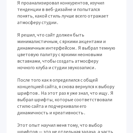
Я проанализировал конкурентов‚ изучил
тенденции в веб-дизайне и попытался
понять‚ какой стиль лучше всего отражает
атмосферу студии․
Я решил‚ что сайт должен быть
минималистичным‚ с яркими акцентами и
динамичным интерфейсом․ Я выбрал темную
цветовую палитру с яркими неоновыми
вставками‚ чтобы создать атмосферу
ночного клуба и студии звукозаписи․
После того как я определился с общей
концепцией сайта‚ я снова вернулся к выбору
шрифтов․ На этот раз я уже знал‚ что ищу․ Я
выбрал шрифты‚ которые соответствовали
стилю сайта и подчеркивали его
динамичность и креативность․
Этот опыт научил меня тому‚ что выбор
шрифтов — это не отдельная задача‚ а часть