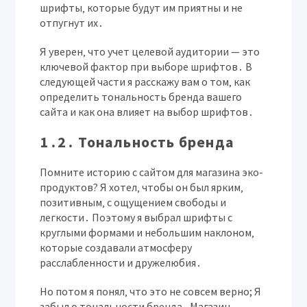
шрифты‚ которые будут им приятны и не
отпугнут их․
Я уверен‚ что учет целевой аудитории — это
ключевой фактор при выборе шрифтов․ В
следующей части я расскажу вам о том‚ как
определить тональность бренда вашего
сайта и как она влияет на выбор шрифтов․
1․2․ Тональность бренда
Помните историю с сайтом для магазина эко-
продуктов? Я хотел‚ чтобы он был ярким‚
позитивным‚ с ощущением свободы и
легкости․ Поэтому я выбрал шрифты с
круглыми формами и небольшим наклоном‚
которые создавали атмосферу
расслабленности и дружелюбия․
Но потом я понял‚ что это не совсем верно; Я
забыл о тональности бренда․ Магазин