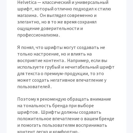
Helvetica — классический и универсальный
шрифт‚ который отлично подходил к стилю
магазина․ Он выглядел современно и
элегантно‚ но в то же время сохранял
ощущение доверительности и
профессионализма․
Я понял‚ что шрифты могут создавать не
только настроение‚ но и влиять на
восприятие контента․ Например‚ если вы
используете грубый и нечитабельный шрифт
для текста о премиум-продукции‚ то это
может создать негативное впечатление у
пользователей․
Поэтому я рекомендую обращать внимание
на тональность бренда при выборе
шрифтов․ Шрифты должны создавать
положительное впечатление о вашем бренде
и помогать пользователям воспринимать
контент легко и комфортно․