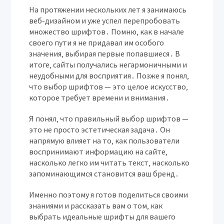
На протяжении нескольких лет я занимаюсь
веб-дизайном и уже успел перепробовать
множество шрифтов․ Помню‚ как в начале
своего пути я не придавал им особого
значения‚ выбирая первые попавшиеся․ В
итоге‚ сайты получались негармоничными и
неудобными для восприятия․ Позже я понял‚
что выбор шрифтов — это целое искусство‚
которое требует времени и внимания․
Я понял‚ что правильный выбор шрифтов —
это не просто эстетическая задача․ Он
напрямую влияет на то‚ как пользователи
воспринимают информацию на сайте‚
насколько легко им читать текст‚ насколько
запоминающимся становится ваш бренд․
Именно поэтому я готов поделиться своими
знаниями и рассказать вам о том‚ как
выбрать идеальные шрифты для вашего