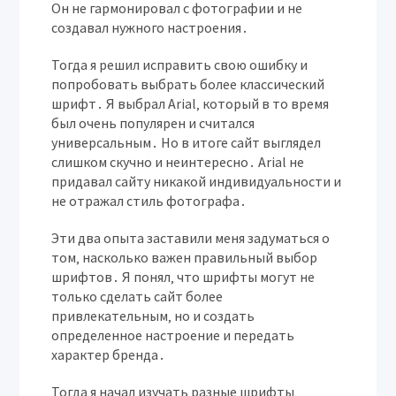
Он не гармонировал с фотографии и не
создавал нужного настроения․
Тогда я решил исправить свою ошибку и
попробовать выбрать более классический
шрифт․ Я выбрал Arial‚ который в то время
был очень популярен и считался
универсальным․ Но в итоге сайт выглядел
слишком скучно и неинтересно․ Arial не
придавал сайту никакой индивидуальности и
не отражал стиль фотографа․
Эти два опыта заставили меня задуматься о
том‚ насколько важен правильный выбор
шрифтов․ Я понял‚ что шрифты могут не
только сделать сайт более
привлекательным‚ но и создать
определенное настроение и передать
характер бренда․
Тогда я начал изучать разные шрифты‚