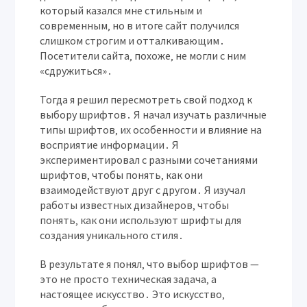
который казался мне стильным и
современным‚ но в итоге сайт получился
слишком строгим и отталкивающим․
Посетители сайта‚ похоже‚ не могли с ним
«сдружиться»․
Тогда я решил пересмотреть свой подход к
выбору шрифтов․ Я начал изучать различные
типы шрифтов‚ их особенности и влияние на
восприятие информации․ Я
экспериментировал с разными сочетаниями
шрифтов‚ чтобы понять‚ как они
взаимодействуют друг с другом․ Я изучал
работы известных дизайнеров‚ чтобы
понять‚ как они используют шрифты для
создания уникального стиля․
В результате я понял‚ что выбор шрифтов —
это не просто техническая задача‚ а
настоящее искусство․ Это искусство‚