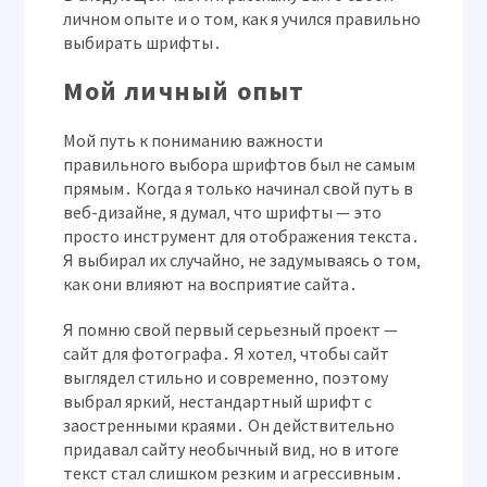
личном опыте и о том‚ как я учился правильно
выбирать шрифты․
Мой личный опыт
Мой путь к пониманию важности
правильного выбора шрифтов был не самым
прямым․ Когда я только начинал свой путь в
веб-дизайне‚ я думал‚ что шрифты — это
просто инструмент для отображения текста․
Я выбирал их случайно‚ не задумываясь о том‚
как они влияют на восприятие сайта․
Я помню свой первый серьезный проект —
сайт для фотографа․ Я хотел‚ чтобы сайт
выглядел стильно и современно‚ поэтому
выбрал яркий‚ нестандартный шрифт с
заостренными краями․ Он действительно
придавал сайту необычный вид‚ но в итоге
текст стал слишком резким и агрессивным․