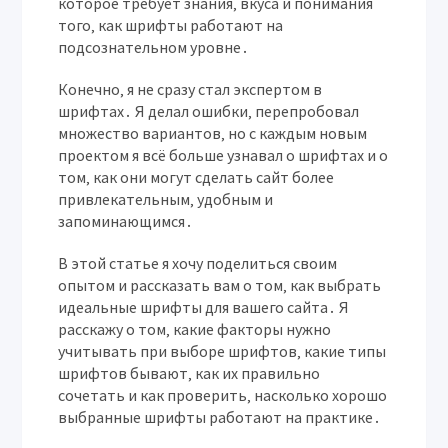
которое требует знания‚ вкуса и понимания
того‚ как шрифты работают на
подсознательном уровне․
Конечно‚ я не сразу стал экспертом в
шрифтах․ Я делал ошибки‚ перепробовал
множество вариантов‚ но с каждым новым
проектом я всё больше узнавал о шрифтах и о
том‚ как они могут сделать сайт более
привлекательным‚ удобным и
запоминающимся․
В этой статье я хочу поделиться своим
опытом и рассказать вам о том‚ как выбрать
идеальные шрифты для вашего сайта․ Я
расскажу о том‚ какие факторы нужно
учитывать при выборе шрифтов‚ какие типы
шрифтов бывают‚ как их правильно
сочетать и как проверить‚ насколько хорошо
выбранные шрифты работают на практике․