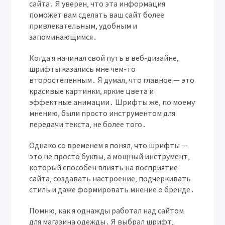
сайта․ Я уверен‚ что эта информация
поможет вам сделать ваш сайт более
привлекательным‚ удобным и
запоминающимся․
Когда я начинал свой путь в веб-дизайне‚
шрифты казались мне чем-то
второстепенным․ Я думал‚ что главное — это
красивые картинки‚ яркие цвета и
эффектные анимации․ Шрифты же‚ по моему
мнению‚ были просто инструментом для
передачи текста‚ не более того․
Однако со временем я понял‚ что шрифты —
это не просто буквы‚ а мощный инструмент‚
который способен влиять на восприятие
сайта‚ создавать настроение‚ подчеркивать
стиль и даже формировать мнение о бренде․
Помню‚ как я однажды работал над сайтом
для магазина одежды․ Я выбрал шрифт‚