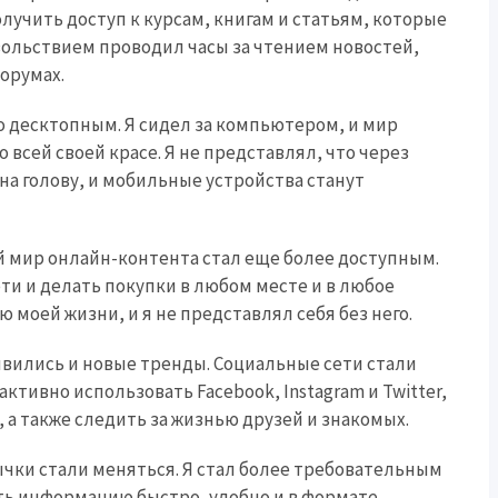
лучить доступ к курсам, книгам и статьям, которые
вольствием проводил часы за чтением новостей,
орумах.
 десктопным. Я сидел за компьютером, и мир
всей своей красе. Я не представлял, что через
на голову, и мобильные устройства станут
 мир онлайн-контента стал еще более доступным.
ти и делать покупки в любом месте и в любое
моей жизни, и я не представлял себя без него.
явились и новые тренды. Социальные сети стали
ктивно использовать Facebook, Instagram и Twitter,
а также следить за жизнью друзей и знакомых.
чки стали меняться. Я стал более требовательным
чать информацию быстро, удобно и в формате,