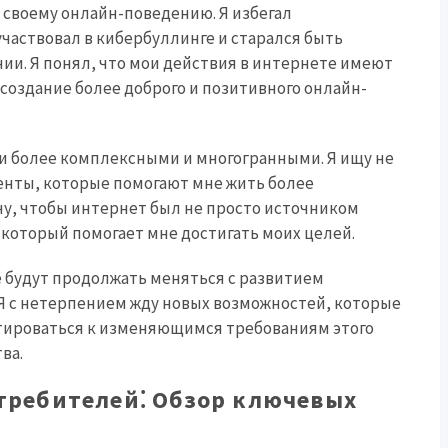
 своему онлайн-поведению. Я избегал
частвовал в кибербуллинге и старался быть
и. Я понял, что мои действия в интернете имеют
в создание более доброго и позитивного онлайн-
ли более комплексными и многогранными. Я ищу не
енты, которые помогают мне жить более
чу, чтобы интернет был не просто источником
который помогает мне достигать моих целей.
е будут продолжать меняться с развитием
 Я с нетерпением жду новых возможностей, которые
птироваться к изменяющимся требованиям этого
ва.
требителей⁚ Обзор ключевых