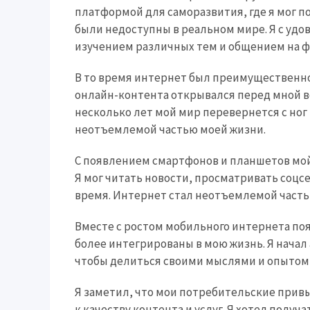
платформой для саморазвития, где я мог по
были недоступны в реальном мире. Я с удо
изучением различных тем и общением на ф
В то время интернет был преимущественно
онлайн-контента открывался перед мной во 
несколько лет мой мир перевернется с ног 
неотъемлемой частью моей жизни.
С появлением смартфонов и планшетов мой
Я мог читать новости, просматривать соцсе
время. Интернет стал неотъемлемой частью 
Вместе с ростом мобильного интернета по
более интегрированы в мою жизнь. Я начал а
чтобы делиться своими мыслями и опытом, 
Я заметил, что мои потребительские привы
к качеству контента и услуг. Я хотел полу