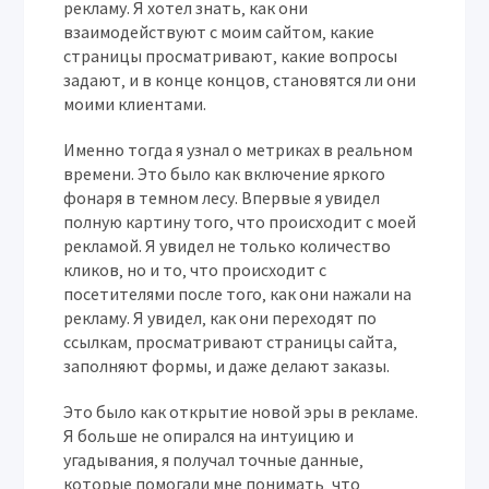
рекламу. Я хотел знать‚ как они
взаимодействуют с моим сайтом‚ какие
страницы просматривают‚ какие вопросы
задают‚ и в конце концов‚ становятся ли они
моими клиентами.
Именно тогда я узнал о метриках в реальном
времени. Это было как включение яркого
фонаря в темном лесу. Впервые я увидел
полную картину того‚ что происходит с моей
рекламой. Я увидел не только количество
кликов‚ но и то‚ что происходит с
посетителями после того‚ как они нажали на
рекламу. Я увидел‚ как они переходят по
ссылкам‚ просматривают страницы сайта‚
заполняют формы‚ и даже делают заказы.
Это было как открытие новой эры в рекламе.
Я больше не опирался на интуицию и
угадывания‚ я получал точные данные‚
которые помогали мне понимать‚ что