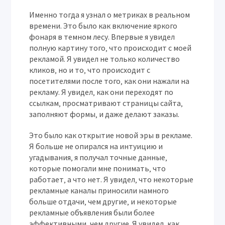
Именно тогда я узнал о метриках в реальном
времени. Это было как включение яркого
фонаря в темном лесу. Впервые я увидел
полную картину того‚ что происходит с моей
рекламой. Я увидел не только количество
кликов‚ но и то‚ что происходит с
посетителями после того‚ как они нажали на
рекламу. Я увидел‚ как они переходят по
ссылкам‚ просматривают страницы сайта‚
заполняют формы‚ и даже делают заказы.
Это было как открытие новой эры в рекламе.
Я больше не опирался на интуицию и
угадывания‚ я получал точные данные‚
которые помогали мне понимать‚ что
работает‚ а что нет. Я увидел‚ что некоторые
рекламные каналы приносили намного
больше отдачи‚ чем другие‚ и некоторые
рекламные объявления были более
эффективными‚ чем другие. Я увидел‚ как