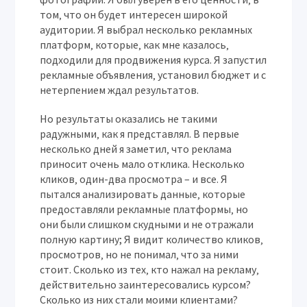
том‚ что он будет интересен широкой
аудитории. Я выбрал несколько рекламных
платформ‚ которые‚ как мне казалось‚
подходили для продвижения курса. Я запустил
рекламные объявления‚ установил бюджет и с
нетерпением ждал результатов.
Но результаты оказались не такими
радужными‚ как я представлял. В первые
несколько дней я заметил‚ что реклама
приносит очень мало отклика. Несколько
кликов‚ один-два просмотра – и все. Я
пытался анализировать данные‚ которые
предоставляли рекламные платформы‚ но
они были слишком скудными и не отражали
полную картину; Я видит количество кликов‚
просмотров‚ но не понимал‚ что за ними
стоит. Сколько из тех‚ кто нажал на рекламу‚
действительно заинтересовались курсом?
Сколько из них стали моими клиентами?