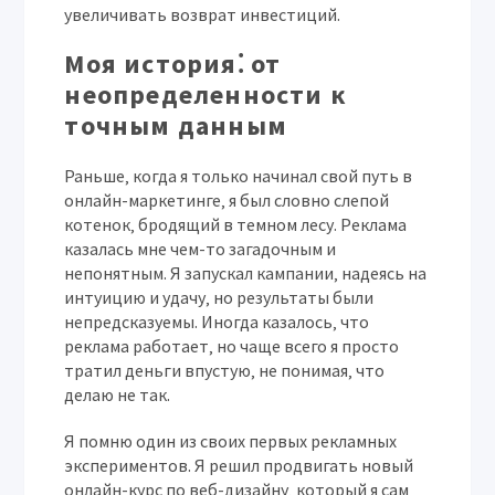
увеличивать возврат инвестиций.
Моя история⁚ от
неопределенности к
точным данным
Раньше‚ когда я только начинал свой путь в
онлайн-маркетинге‚ я был словно слепой
котенок‚ бродящий в темном лесу. Реклама
казалась мне чем-то загадочным и
непонятным. Я запускал кампании‚ надеясь на
интуицию и удачу‚ но результаты были
непредсказуемы. Иногда казалось‚ что
реклама работает‚ но чаще всего я просто
тратил деньги впустую‚ не понимая‚ что
делаю не так.
Я помню один из своих первых рекламных
экспериментов. Я решил продвигать новый
онлайн-курс по веб-дизайну‚ который я сам