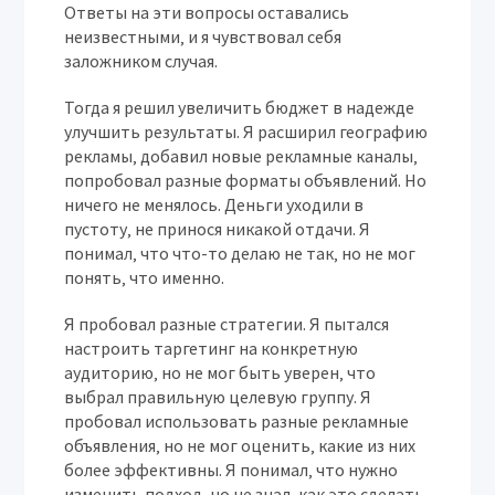
Ответы на эти вопросы оставались
неизвестными‚ и я чувствовал себя
заложником случая.
Тогда я решил увеличить бюджет в надежде
улучшить результаты. Я расширил географию
рекламы‚ добавил новые рекламные каналы‚
попробовал разные форматы объявлений. Но
ничего не менялось. Деньги уходили в
пустоту‚ не принося никакой отдачи. Я
понимал‚ что что-то делаю не так‚ но не мог
понять‚ что именно.
Я пробовал разные стратегии. Я пытался
настроить таргетинг на конкретную
аудиторию‚ но не мог быть уверен‚ что
выбрал правильную целевую группу. Я
пробовал использовать разные рекламные
объявления‚ но не мог оценить‚ какие из них
более эффективны. Я понимал‚ что нужно
изменить подход‚ но не знал‚ как это сделать.