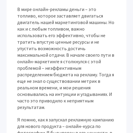
В мире онлайн-рекламы деньги – это
топливо‚ которое заставляет двигаться
двигатель нашей маркетинговой машины. Но
как и с любым топливом‚ важно
использовать его эффективно‚ чтобы не
тратить впустую ценные ресурсы и не
упустить возможность достичь
максимальной отдачи. В начале своего пути в
онлайн-маркетинге я столкнулся с этой
проблемой – неэффективным
распределением бюджета на рекламу. Тогда я
еще не знал о существовании метрик в
реальном времени‚ и мои решения
основывались на интуиции и угадываниях. И
часто это приводило к неприятным
результатам.
Я помню‚ как я запускал рекламную кампанию
для нового продукта – онлайн-курса по
фотографии. Я был уверен в его ценности‚ в