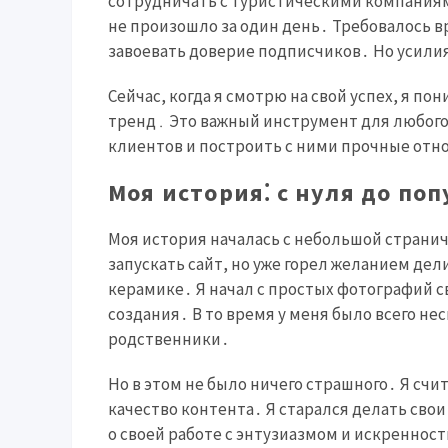
сотрудничать с туристическими компаниями
не произошло за один день․ Требовалось 
завоевать доверие подписчиков․ Но усили
Сейчас, когда я смотрю на свой успех, я п
тренд․ Это важный инструмент для любого
клиентов и построить с ними прочные от
Моя история⁚ с нуля до по
Моя история началась с небольшой страничк
запускать сайт, но уже горел желанием де
керамике․ Я начал с простых фотографий с
создания․ В то время у меня было всего не
родственники․
Но в этом не было ничего страшного․ Я счит
качество контента․ Я старался делать сво
о своей работе с энтузиазмом и искреннос