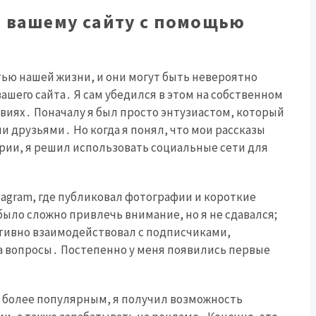
к вашему сайту с помощью
ью нашей жизни, и они могут быть невероятно
его сайта․ Я сам убедился в этом на собственном
твиях․ Поначалу я был просто энтузиастом, который
 друзьями․ Но когда я понял, что мои рассказы
рии, я решил использовать социальные сети для
stagram, где публиковал фотографии и короткие
 было сложно привлечь внимание, но я не сдавался;
ктивно взаимодействовал с подписчиками,
а вопросы․ Постепенно у меня появились первые
л более популярным, я получил возможность