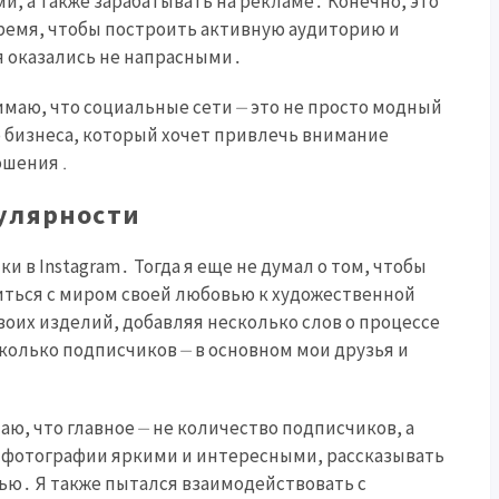
, а также зарабатывать на рекламе․ Конечно, это
время, чтобы построить активную аудиторию и
я оказались не напрасными․
онимаю, что социальные сети ⏤ это не просто модный
 бизнеса, который хочет привлечь внимание
ношения․
пулярности
и в Instagram․ Тогда я еще не думал о том, чтобы
литься с миром своей любовью к художественной
воих изделий, добавляя несколько слов о процессе
сколько подписчиков ⏤ в основном мои друзья и
аю, что главное ⏤ не количество подписчиков, а
и фотографии яркими и интересными, рассказывать
тью․ Я также пытался взаимодействовать с