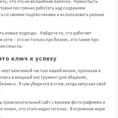
ить, что это не волшебная палочка․ Нужно быть
Нужно постоянно работать над созданием
ть со своими подписчиками и использовать разные
ть новые подходы․ Найдите то, что работает
 сети ⏤ это не только про бизнес, это также про
ние смысла․
это ключ к успеху
и неотъемлемой частью нашей жизни, проникая в
ились в мощный инструмент для общения,
знеса․ Я сам убедился в этом, когда запускал свой
․
ать привлекательный сайт с яркими фотографиями и
 понял, что этого недостаточно․ В огромном море
я․