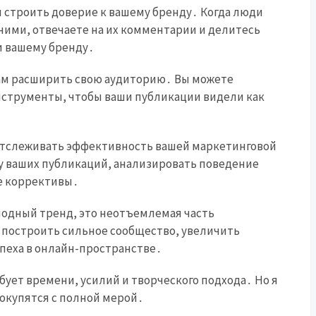
 строить доверие к вашему бренду․ Когда люди
 ними, отвечаете на их комментарии и делитесь
и вашему бренду․
ам расширить свою аудиторию․ Вы можете
инструменты, чтобы ваши публикации видели как
отслеживать эффективность вашей маркетинговой
у ваших публикаций, анализировать поведение
е коррективы․
 модный тренд, это неотъемлемая часть
 построить сильное сообщество, увеличить
спеха в онлайн-пространстве․
бует времени, усилий и творческого подхода․ Но я
 окупятся с полной мерой․