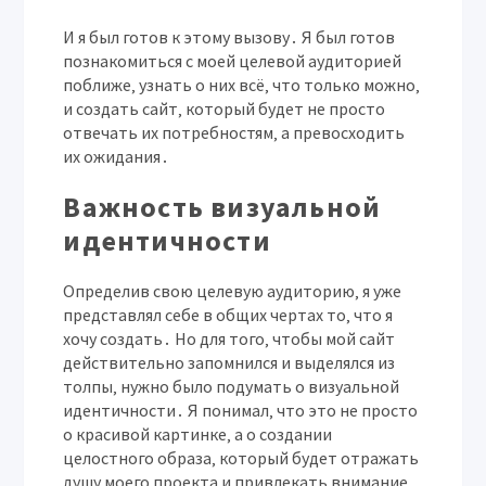
И я был готов к этому вызову․ Я был готов
познакомиться с моей целевой аудиторией
поближе‚ узнать о них всё‚ что только можно‚
и создать сайт‚ который будет не просто
отвечать их потребностям‚ а превосходить
их ожидания․
Важность визуальной
идентичности
Определив свою целевую аудиторию‚ я уже
представлял себе в общих чертах то‚ что я
хочу создать․ Но для того‚ чтобы мой сайт
действительно запомнился и выделялся из
толпы‚ нужно было подумать о визуальной
идентичности․ Я понимал‚ что это не просто
о красивой картинке‚ а о создании
целостного образа‚ который будет отражать
душу моего проекта и привлекать внимание