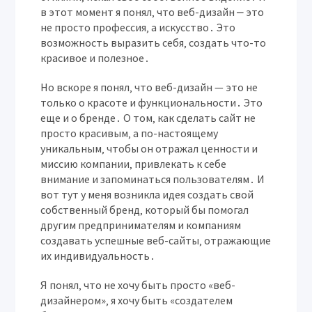
в этот момент я понял‚ что веб-дизайн ⎼ это
не просто профессия‚ а искусство․ Это
возможность выразить себя‚ создать что-то
красивое и полезное․
Но вскоре я понял‚ что веб-дизайн — это не
только о красоте и функциональности․ Это
еще и о бренде․ О том‚ как сделать сайт не
просто красивым‚ а по-настоящему
уникальным‚ чтобы он отражал ценности и
миссию компании‚ привлекать к себе
внимание и запоминаться пользователям․ И
вот тут у меня возникла идея создать свой
собственный бренд‚ который бы помогал
другим предпринимателям и компаниям
создавать успешные веб-сайты‚ отражающие
их индивидуальность․
Я понял‚ что не хочу быть просто «веб-
дизайнером»‚ я хочу быть «создателем