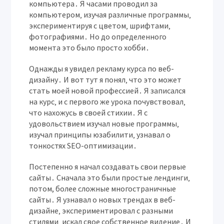
компьютера․ Я часами проводил за
компьютером‚ изучая различные программы‚
экспериментируя с цветом‚ шрифтами‚
фотографиями․ Но до определенного
момента это было просто хобби․
Однажды я увидел рекламу курса по веб-
дизайну․ И вот тут я понял‚ что это может
стать моей новой профессией․ Я записался
на курс‚ и с первого же урока почувствовал‚
что нахожусь в своей стихии․ Я с
удовольствием изучал новые программы‚
изучал принципы юзабилити‚ узнавал о
тонкостях SEO-оптимизации․
Постепенно я начал создавать свои первые
сайты․ Сначала это были простые лендинги‚
потом, более сложные многостраничные
сайты․ Я узнавал о новых трендах в веб-
дизайне‚ экспериментировал с разными
стилями‚ искал свое собственное видение․ И