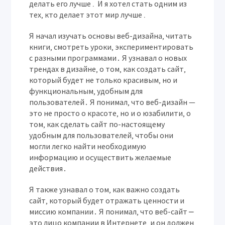
делать его лучше․ И я хотел стать одним из
тех‚ кто делает этот мир лучше․
Я начал изучать основы веб-дизайна‚ читать
книги‚ смотреть уроки‚ экспериментировать
с разными программами․ Я узнавал о новых
трендах в дизайне‚ о том‚ как создать сайт‚
который будет не только красивым‚ но и
функциональным‚ удобным для
пользователей․ Я понимал‚ что веб-дизайн —
это не просто о красоте‚ но и о юзабилити‚ о
том‚ как сделать сайт по-настоящему
удобным для пользователей‚ чтобы они
могли легко найти необходимую
информацию и осуществить желаемые
действия․
Я также узнавал о том‚ как важно создать
сайт‚ который будет отражать ценности и
миссию компании․ Я понимал‚ что веб-сайт ⎼
это лицо компании в Интернете‚ и он должен