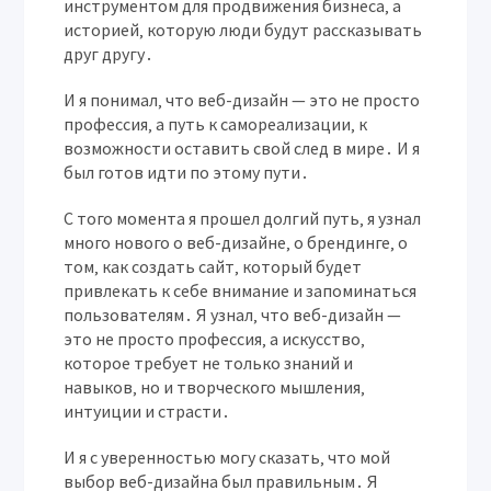
инструментом для продвижения бизнеса‚ а
историей‚ которую люди будут рассказывать
друг другу․
И я понимал‚ что веб-дизайн — это не просто
профессия‚ а путь к самореализации‚ к
возможности оставить свой след в мире․ И я
был готов идти по этому пути․
С того момента я прошел долгий путь‚ я узнал
много нового о веб-дизайне‚ о брендинге‚ о
том‚ как создать сайт‚ который будет
привлекать к себе внимание и запоминаться
пользователям․ Я узнал‚ что веб-дизайн —
это не просто профессия‚ а искусство‚
которое требует не только знаний и
навыков‚ но и творческого мышления‚
интуиции и страсти․
И я с уверенностью могу сказать‚ что мой
выбор веб-дизайна был правильным․ Я