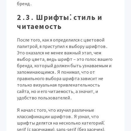
бренд․
2․3․ Шрифты⁚ стиль и
читаемость
После того‚ как я определился с цветовой
палитрой‚ я приступил к выбору шрифтов․
Это оказался не менее важный этап‚ чем
выбор цвета‚ ведь шрифт – это голос вашего
бренда‚ который должен быть узнаваемым и
запоминающимся․ Я понимал‚ что от
правильного выбора шрифта зависит не
только визуальная привлекательность
сайта‚ но и его читаемость‚ а значит‚ и
удобство пользователей․
Я начал с того‚ что изучил различные
классификации шрифтов․ Я узнал‚ что
шрифты делятся на несколько категорий⁚
serif (с засечками)‚ sans-serif (без засечек)‚