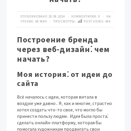
ОПУБЛИКОВАНО 28.08.2024 · КОММЕНТАРИИ:
0
· НА
ЧТЕНИЕ: 68 МИН · ПРОСМОТРЫ:
POST VIEWS:
484
Построение бренда
через веб-дизайн⁚ чем
начать?
Моя история⁚ от идеи до
сайта
Всё началось с идеи‚ которая витала в
воздухе уже давно․ Я‚ как и многие‚ страстно
хотел создать что-то свое‚ что могло бы
принести пользу людям․ Идея была проста⁚
сделать онлайн-платформу‚ которая бы
помогала художникам продвигать свои