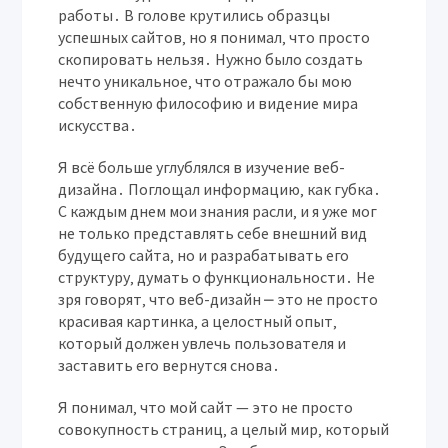
работы․ В голове крутились образцы
успешных сайтов‚ но я понимал‚ что просто
скопировать нельзя․ Нужно было создать
нечто уникальное‚ что отражало бы мою
собственную философию и видение мира
искусства․
Я всё больше углублялся в изучение веб-
дизайна․ Поглощал информацию‚ как губка․
С каждым днем мои знания расли‚ и я уже мог
не только представлять себе внешний вид
будущего сайта‚ но и разрабатывать его
структуру‚ думать о функциональности․ Не
зря говорят‚ что веб-дизайн ⎼ это не просто
красивая картинка‚ а целостный опыт‚
который должен увлечь пользователя и
заставить его вернутся снова․
Я понимал‚ что мой сайт — это не просто
совокупность страниц‚ а целый мир‚ который