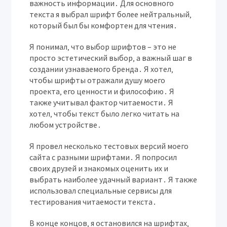
важность информации․ Для основного
текста я выбрал шрифт более нейтральный‚
который был бы комфортен для чтения․
Я понимал‚ что выбор шрифтов – это не
просто эстетический выбор‚ а важный шаг в
создании узнаваемого бренда․ Я хотел‚
чтобы шрифты отражали душу моего
проекта‚ его ценности и философию․ Я
также учитывал фактор читаемости․ Я
хотел‚ чтобы текст было легко читать на
любом устройстве․
Я провел несколько тестовых версий моего
сайта с разными шрифтами․ Я попросил
своих друзей и знакомых оценить их и
выбрать наиболее удачный вариант․ Я также
использовал специальные сервисы для
тестирования читаемости текста․
В конце концов‚ я остановился на шрифтах‚