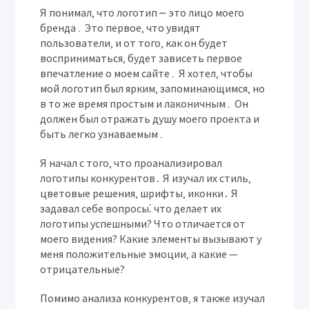
Я понимал‚ что логотип ⎼ это лицо моего
бренда․ Это первое‚ что увидят
пользователи‚ и от того‚ как он будет
восприниматься‚ будет зависеть первое
впечатление о моем сайте․ Я хотел‚ чтобы
мой логотип был ярким‚ запоминающимся‚ но
в то же время простым и лаконичным․ Он
должен был отражать душу моего проекта и
быть легко узнаваемым․
Я начал с того‚ что проанализировал
логотипы конкурентов․ Я изучал их стиль‚
цветовые решения‚ шрифты‚ иконки․ Я
задавал себе вопросы⁚ что делает их
логотипы успешными? Что отличается от
моего видения? Какие элементы вызывают у
меня положительные эмоции‚ а какие —
отрицательные?
Помимо анализа конкурентов‚ я также изучал