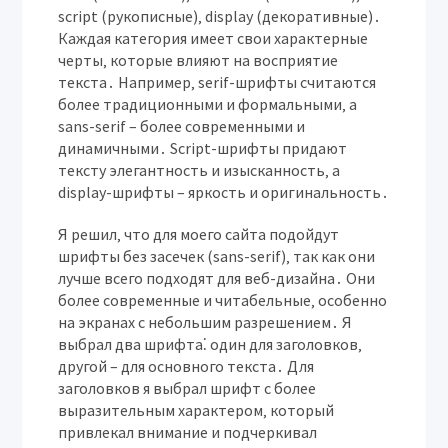
script (рукописные)‚ display (декоративные)․
Каждая категория имеет свои характерные
черты‚ которые влияют на восприятие
текста․ Например‚ serif-шрифты считаются
более традиционными и формальными‚ а
sans-serif – более современными и
динамичными․ Script-шрифты придают
тексту элегантность и изысканность‚ а
display-шрифты – яркость и оригинальность․
Я решил‚ что для моего сайта подойдут
шрифты без засечек (sans-serif)‚ так как они
лучше всего подходят для веб-дизайна․ Они
более современные и читабельные‚ особенно
на экранах с небольшим разрешением․ Я
выбрал два шрифта⁚ один для заголовков‚
другой – для основного текста․ Для
заголовков я выбрал шрифт с более
выразительным характером‚ который
привлекал внимание и подчеркивал