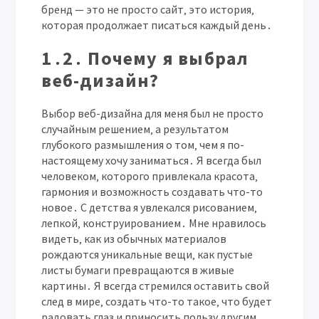
бренд — это не просто сайт‚ это история‚
которая продолжает писаться каждый день․
1․2․ Почему я выбрал
веб-дизайн?
Выбор веб-дизайна для меня был не просто
случайным решением‚ а результатом
глубокого размышления о том‚ чем я по-
настоящему хочу заниматься․ Я всегда был
человеком‚ которого привлекала красота‚
гармония и возможность создавать что-то
новое․ С детства я увлекался рисованием‚
лепкой‚ конструированием․ Мне нравилось
видеть‚ как из обычных материалов
рождаются уникальные вещи‚ как пустые
листы бумаги превращаются в живые
картины․ Я всегда стремился оставить свой
след в мире‚ создать что-то такое‚ что будет
радовать глаз и приносить пользу другим․