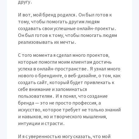
другу․
И вот‚ мой бренд родился․ Он был готов к
тому‚ чтобы помогать другим людям
создавать свои успешные онлайн-проекты․
Он был готов к тому‚ чтобы помогать людям
реализовывать их мечты․
С того момента я сделал много проектов‚
которые помогли моим клиентам достичь
успеха в онлайн-пространстве․ Я узнал много
нового о брендинге‚ о веб-дизайне‚ о том‚ как
создать сайт‚ который будет привлекать к
себе внимание и запоминаться
пользователям․ И я понял‚ что создание
бренда — это не просто профессия‚ а
искусство‚ которое требует не только знаний
и навыков‚ но и творческого мышления‚
интуиции и страсти․
И я с уверенностью могу сказать‚ что мой