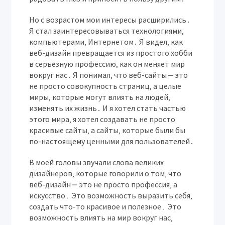
Но с возрастом мои интересы расширились․
Я стал заинтересовываться технологиями‚
компьютерами‚ Интернетом․ Я видел‚ как
веб-дизайн превращается из простого хобби
в серьезную профессию‚ как он меняет мир
вокруг нас․ Я понимал‚ что веб-сайты ⎼ это
не просто совокупность страниц‚ а целые
миры‚ которые могут влиять на людей‚
изменять их жизнь․ И я хотел стать частью
этого мира‚ я хотел создавать не просто
красивые сайты‚ а сайты‚ которые были бы
по-настоящему ценными для пользователей․
В моей головы звучали слова великих
дизайнеров‚ которые говорили о том‚ что
веб-дизайн ⎼ это не просто профессия‚ а
искусство․ Это возможность выразить себя‚
создать что-то красивое и полезное․ Это
возможность влиять на мир вокруг нас‚