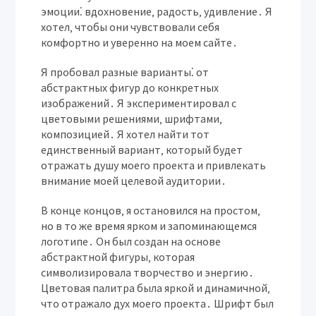
эмоции⁚ вдохновение‚ радость‚ удивление․ Я
хотел‚ чтобы они чувствовали себя
комфортно и уверенно на моем сайте․
Я пробовал разные варианты⁚ от
абстрактных фигур до конкретных
изображений․ Я экспериментировал с
цветовыми решениями‚ шрифтами‚
композицией․ Я хотел найти тот
единственный вариант‚ который будет
отражать душу моего проекта и привлекать
внимание моей целевой аудитории․
В конце концов‚ я остановился на простом‚
но в то же время ярком и запоминающемся
логотипе․ Он был создан на основе
абстрактной фигуры‚ которая
символизировала творчество и энергию․
Цветовая палитра была яркой и динамичной‚
что отражало дух моего проекта․ Шрифт был