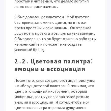
простым и читаемым‚ что делало логотип
легко воспринимаемым․
Я был доволен результатом․ Мой логотип
был ярким‚ запоминающимся‚ но в то же
время простым и лаконичным․ Он отражал
душу моего проекта и был легко узнаваемым․
Я был уверен‚ что он будет отлично работать
на моем сайте и поможет мне создать
успешный бренд․
2․2․ Цветовая палитра⁚
эмоции и ассоциации
После того‚ как я создал логотип‚ я приступил
к выбору цветовой палитра․ Я понимал‚ что
цвет, это мощный инструмент‚ который
может вызывать у пользователей разные
эмоции и ассоциации․ Я хотел‚ чтобы моя
цветовая палитра отражала душу моего