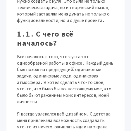
нужно создать с нуля․ Это была не только
техническая задача‚ но и творческий вызов‚
который заставлял меня думать не только о
функциональности‚ но и о душе проекта․
1․1․ С чего всё
началось?
Всё началось с того‚ что я устал от
однообразной работы в офисе․ Каждый день
был похож на предыдущий⁚ одинаковые
задачи‚ одинаковые люди‚ одинаковая
атмосфера․ Я хотел сделать что-то свое‚
что-то‚ что было бы по-настоящему мое‚ что
было бы отражением моих интересов‚ моей
личности․
Я всегда увлекался веб-дизайном․ С детства
меня привлекала возможность создавать
что-то из ничего‚ оживлять идеи на экране