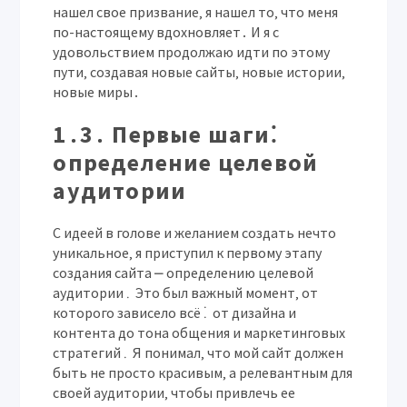
нашел свое призвание‚ я нашел то‚ что меня
по-настоящему вдохновляет․ И я с
удовольствием продолжаю идти по этому
пути‚ создавая новые сайты‚ новые истории‚
новые миры․
1․3․ Первые шаги⁚
определение целевой
аудитории
С идеей в голове и желанием создать нечто
уникальное‚ я приступил к первому этапу
создания сайта ⎼ определению целевой
аудитории․ Это был важный момент‚ от
которого зависело всё⁚ от дизайна и
контента до тона общения и маркетинговых
стратегий․ Я понимал‚ что мой сайт должен
быть не просто красивым‚ а релевантным для
своей аудитории‚ чтобы привлечь ее