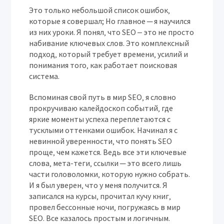
Это только небольшой список ошибок‚
которые я совершал; Но главное ─ я научился
из них уроки. Я понял‚ что SEO ‒ это не просто
набивание ключевых слов. Это комплексный
подход‚ который требует времени‚ усилий и
понимания того‚ как работает поисковая
система.
Вспоминая свой путь в мир SEO‚ я словно
прокручиваю калейдоскоп событий‚ где
яркие моменты успеха переплетаются с
тусклыми оттенками ошибок. Начинал я с
невинной уверенности‚ что понять SEO
проще‚ чем кажется. Ведь все эти ключевые
слова‚ мета-теги‚ ссылки ─ это всего лишь
части головоломки‚ которую нужно собрать.
И я был уверен‚ что у меня получится. Я
записался на курсы‚ прочитал кучу книг‚
провел бессонные ночи‚ погружаясь в мир
SEO. Все казалось простым и логичным.