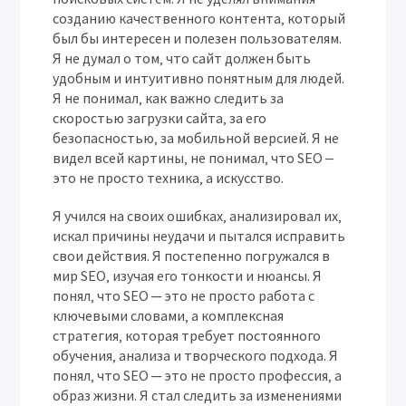
созданию качественного контента‚ который
был бы интересен и полезен пользователям.
Я не думал о том‚ что сайт должен быть
удобным и интуитивно понятным для людей.
Я не понимал‚ как важно следить за
скоростью загрузки сайта‚ за его
безопасностью‚ за мобильной версией. Я не
видел всей картины‚ не понимал‚ что SEO ‒
это не просто техника‚ а искусство.
Я учился на своих ошибках‚ анализировал их‚
искал причины неудачи и пытался исправить
свои действия. Я постепенно погружался в
мир SEO‚ изучая его тонкости и нюансы. Я
понял‚ что SEO ─ это не просто работа с
ключевыми словами‚ а комплексная
стратегия‚ которая требует постоянного
обучения‚ анализа и творческого подхода. Я
понял‚ что SEO ─ это не просто профессия‚ а
образ жизни. Я стал следить за изменениями