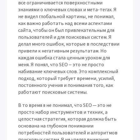
все ограничивается поверхностными
знаниями о ключевых словах и мета-тегах. Я
не видел глобальной картины‚ не понимал‚
как важно работать над всеми аспектами
сайта‚ чтобы он был привлекательным для
пользователей и для поисковых систем. Я
делал много ошибок‚ которые в последствии
привели к негативным результатам. Но
каждая ошибка стала ценным уроком для
меня. Я понял‚ что SEO ‒ это не просто
набивание ключевых слов. Это комплексный
подход‚ который требует времени‚ усилий‚
постоянного учения и понимания того‚ как
работают поисковые системы.
В то время я не понимал‚ что SEO ─ это не
просто набор инструментов и техник‚ а
целостная стратегия‚ которая должна быть
основана на глубоком понимании
потребностей пользователей и алгоритмов
поисковых систем. Я не уделял внимания