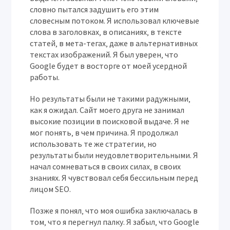
словно пытался задушить его этим
словесным потоком. Я использовал ключевые
слова в заголовках‚ в описаниях‚ в тексте
статей‚ в мета-тегах‚ даже в альтернативных
текстах изображений. Я был уверен‚ что
Google будет в восторге от моей усердной
работы.
Но результаты были не такими радужными‚
как я ожидал. Сайт моего друга не занимал
высокие позиции в поисковой выдаче. Я не
мог понять‚ в чем причина. Я продолжал
использовать те же стратегии‚ но
результаты были неудовлетворительными. Я
начал сомневаться в своих силах‚ в своих
знаниях. Я чувствовал себя бессильным перед
лицом SEO.
Позже я понял‚ что моя ошибка заключалась в
том‚ что я перегнул палку. Я забыл‚ что Google