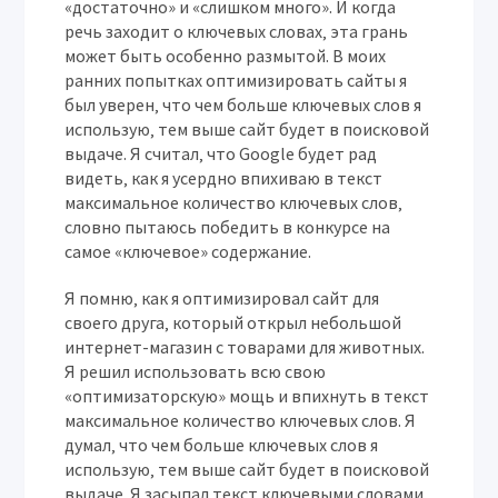
«достаточно» и «слишком много». И когда
речь заходит о ключевых словах‚ эта грань
может быть особенно размытой. В моих
ранних попытках оптимизировать сайты я
был уверен‚ что чем больше ключевых слов я
использую‚ тем выше сайт будет в поисковой
выдаче. Я считал‚ что Google будет рад
видеть‚ как я усердно впихиваю в текст
максимальное количество ключевых слов‚
словно пытаюсь победить в конкурсе на
самое «ключевое» содержание.
Я помню‚ как я оптимизировал сайт для
своего друга‚ который открыл небольшой
интернет-магазин с товарами для животных.
Я решил использовать всю свою
«оптимизаторскую» мощь и впихнуть в текст
максимальное количество ключевых слов. Я
думал‚ что чем больше ключевых слов я
использую‚ тем выше сайт будет в поисковой
выдаче. Я засыпал текст ключевыми словами‚