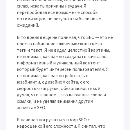
силах‚ искать причины неудачи. Я
перепробовал все возможные способы
оптимизации‚ но результаты были ниже
ожиданий.
В то время я еще не понимал‚ что SEO ─ это не
просто набивание ключевых слов в мета-
теги и текст. Я не видел целостной картины‚
не понимал‚ как важно создавать качество‚
информативный и уникальный контент‚
который будет интересен пользователям. Я
не понимал‚ как важно работать с
юзабилити‚ с дизайном сайта‚ с его
скоростью загрузки‚ с безопасностью. Я
думал‚ что главное ‒ это ключевые слова и
ссылки‚ и не уделял внимания другим
аспектам SEO.
Я начинал погружаться в мир SEO с
недооценкой его сложности. Я считал‚ что