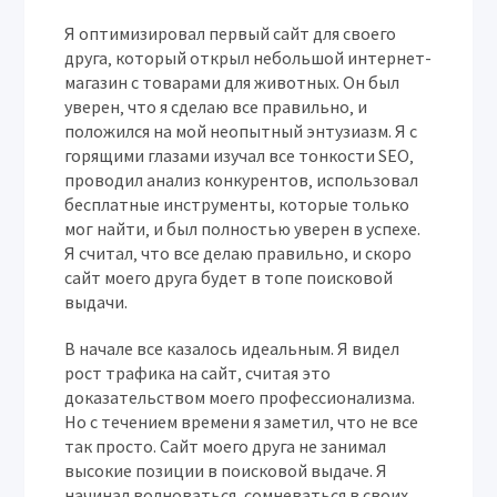
Я оптимизировал первый сайт для своего
друга‚ который открыл небольшой интернет-
магазин с товарами для животных. Он был
уверен‚ что я сделаю все правильно‚ и
положился на мой неопытный энтузиазм. Я с
горящими глазами изучал все тонкости SEO‚
проводил анализ конкурентов‚ использовал
бесплатные инструменты‚ которые только
мог найти‚ и был полностью уверен в успехе.
Я считал‚ что все делаю правильно‚ и скоро
сайт моего друга будет в топе поисковой
выдачи.
В начале все казалось идеальным. Я видел
рост трафика на сайт‚ считая это
доказательством моего профессионализма.
Но с течением времени я заметил‚ что не все
так просто. Сайт моего друга не занимал
высокие позиции в поисковой выдаче. Я
начинал волноваться‚ сомневаться в своих